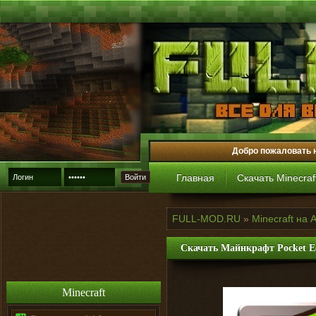
Добро пожаловать 
Главная
Скачать Minecraf
Войти
FULL-MOD.RU
»
Minecraft на 
Скачать Майнкрафт Pocket Ed
Minecraft