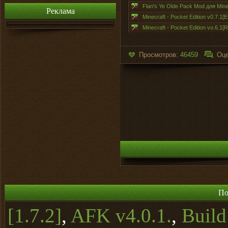
Flan's Ye Olde Pack Mod для Minec
Реклама
Minecraft - Pocket Edition v0.7.1[E
Minecraft - Pocket Edition vo.6.1[
Просмотров:
46459
Оце
По
[1.7.2]
,
AFK v4.0.1.
,
Buil