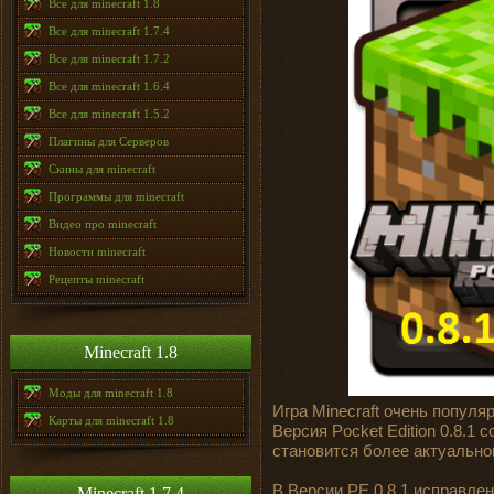
Все для minecraft 1.8
Все для minecraft 1.7.4
Все для minecraft 1.7.2
Все для minecraft 1.6.4
Все для minecraft 1.5.2
Плагины для Серверов
Скины для minecraft
Программы для minecraft
Видео про minecraft
Новости minecraft
Рецепты minecraft
Minecraft 1.8
Моды для minecraft 1.8
Игра Minecraft очень популя
Карты для minecraft 1.8
Версия Pocket Edition 0.8.1
становится более актуально
В Версии PE 0.8.1 исправле
Minecraft 1.7.4