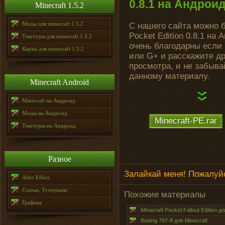
0.8.1 на Андрои
Minecraft 1.5.2
Моды для minecraft 1.5.2
С нашего сайта можно 
Pocket Edition 0.8.1 н
Текстуры для minecraft 1.5.2
очень благодарны если 
Карты для minecraft 1.5.2
или G+ и расскажите д
просмотра, и не забыва
данному материалу.
Minecraft Android
Minecraft на Андроид
Моды на Андроид
Minecraft-PE.rar
Текстуры на Андроид
Разное
Залайкай меня! Пожалуйс
After Effect
Статьи, Туториали
Похожие материалы
Графика
Minecraft Pocket Fallout Edition д
Boeing 787-8 для Minecraft