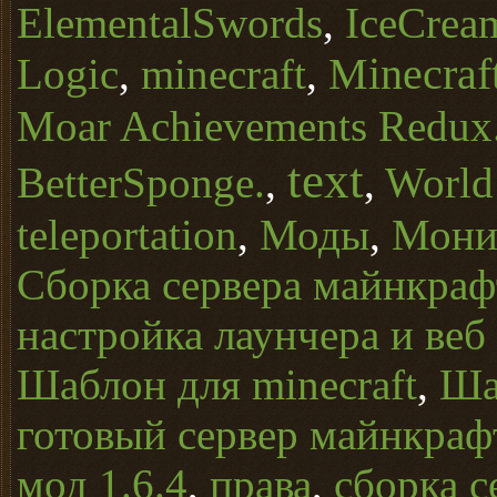
ElementalSwords
,
IceCrea
Minecraft
Logic
,
minecraft
,
Moar Achievements Redux
text
BetterSponge.
,
,
World
teleportation
,
Моды
,
Монит
Сборка сервера майнкрафт
настройка лаунчера и веб
Шаблон для minecraft
,
Ша
готовый сервер майнкраф
мод 1.6.4
,
права
,
сборка с