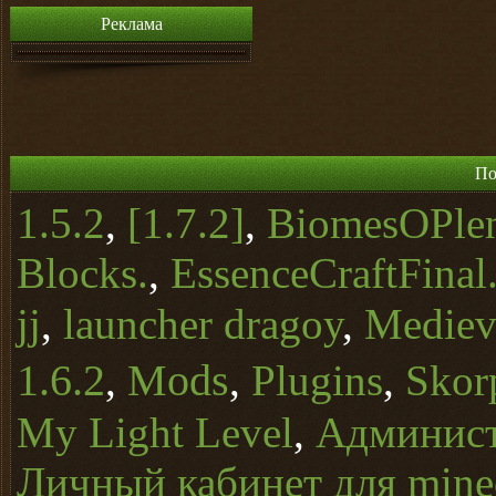
Реклама
По
1.5.2
,
[1.7.2]
,
BiomesOPle
Blocks.
,
EssenceCraftFinal
jj
,
launcher dragoy
,
Mediev
1.6.2
Mods
,
,
Plugins
,
Skor
My Light Level
,
Админист
Личный кабинет для minec