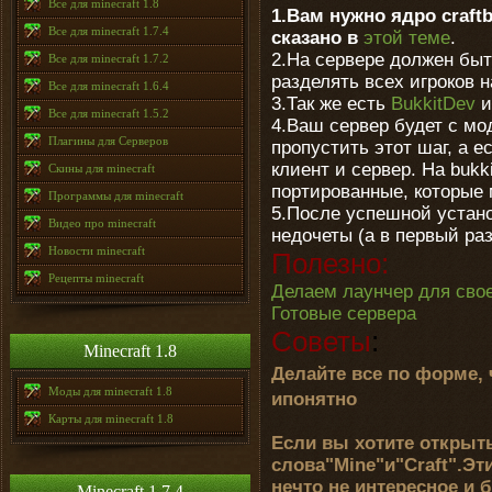
Все для minecraft 1.8
1.Вам нужно ядро craftb
Все для minecraft 1.7.4
сказано в
этой теме
.
2.На сервере должен быт
Все для minecraft 1.7.2
разделять всех игроков н
Все для minecraft 1.6.4
3.Так же есть
BukkitDev
Все для minecraft 1.5.2
4.Ваш сервер будет с мо
Плагины для Серверов
пропустить этот шаг, а е
клиент и сервер. На bukk
Скины для minecraft
портированные, которые
Программы для minecraft
5.После успешной устано
Видео про minecraft
недочеты (а в первый ра
Новости minecraft
Полезно:
Рецепты minecraft
Делаем лаунчер для свое
Готовые сервера
Советы
:
Minecraft 1.8
Делайте все по форме,
Моды для minecraft 1.8
ип
Карты для minecraft 1.8
Если вы хотите открыть
слова"Mine"и"Craft".Эт
нечто не интересное 
Minecraft 1.7.4