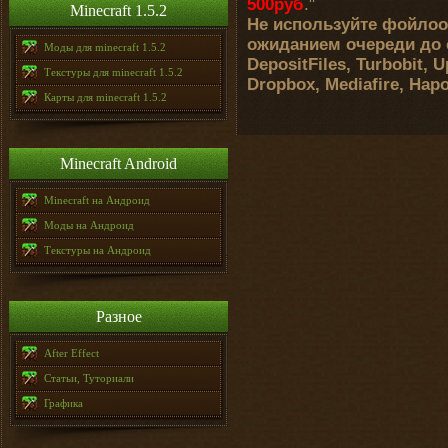
500руб
."
Minecraft 1.5.2
Не используйте фойлоо
ожиданием очереди до с
Моды для minecraft 1.5.2
DepositFiles, Turbobit, U
Текстуры для minecraft 1.5.2
Dropbox, Mediafire, На
Карты для minecraft 1.5.2
Minecraft Android
Minecraft на Андроид
Моды на Андроид
Текстуры на Андроид
Разное
After Effect
Статьи, Туториали
Графика