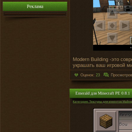
Реклама
Modern Building -это сов
украшать ваш игровой ми
Оценок:
23
Просмотро
Emerald для Minecraft PE 0.8.1
Категория: Текстуры для клиентов Майнк