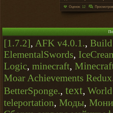
Оценок:
12
Просмотро
По
[1.7.2]
,
AFK v4.0.1.
,
Buil
ElementalSwords
,
IceCrea
Minecraft
Logic
,
minecraft
,
Moar Achievements Redux
text
BetterSponge.
,
,
World
teleportation
,
Моды
,
Монит