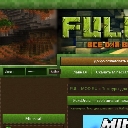
Добро пожаловать 
Главная
Скачать Minecraf
Войти
FULL-MOD.RU
»
Текстуры для
PokeDroid — твой личный поке
Категория: Текстуры для клиентов Майнк
Minecraft