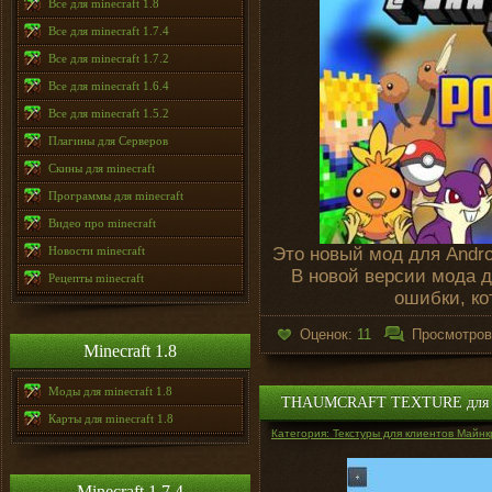
Все для minecraft 1.8
Все для minecraft 1.7.4
Все для minecraft 1.7.2
Все для minecraft 1.6.4
Все для minecraft 1.5.2
Плагины для Серверов
Скины для minecraft
Программы для minecraft
Видео про minecraft
Новости minecraft
Это новый мод для Andro
В новой версии мода 
Рецепты minecraft
ошибки, к
Оценок:
11
Просмотро
Minecraft 1.8
Моды для minecraft 1.8
THAUMCRAFT TEXTURE для Min
Карты для minecraft 1.8
Категория: Текстуры для клиентов Майнк
Minecraft 1.7.4