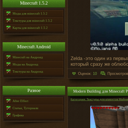
Minecraft 1.5.2
Моды для minecraft 1.5.2
Текстуры для minecraft 1.5.2
Карты для minecraft 1.5.2
Minecraft Android
Minecraft на Андроид
Zelda -это один из первых
который сразу же облюбо
Моды на Андроид
Текстуры на Андроид
Оценок:
10
Просмотро
Разное
Modern Building для Minecraft P
Категория: Текстуры для клиентов Майнк
After Effect
Статьи, Туториали
Графика