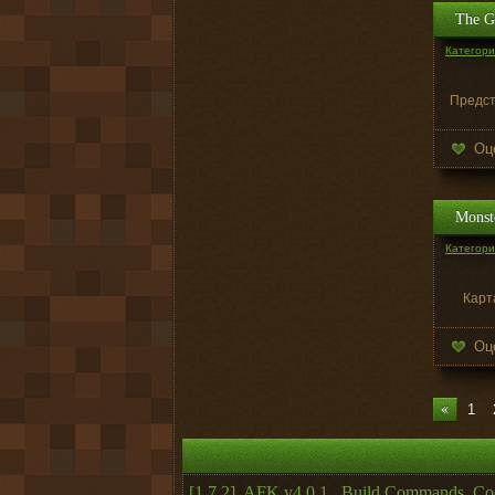
The Ga
Категория
Предст
Оц
Monst
Категория
Карт
Оц
1
[1.7.2]
,
AFK v4.0.1.
,
Build Commands
,
Co