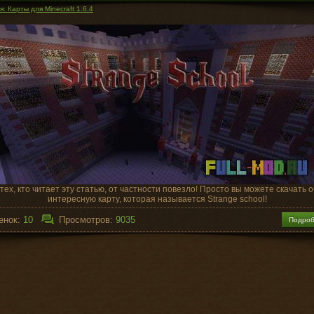
: Карты для Minecraft 1.6.4
тех
,
кто
читает
эту
статью
,
от
частности
повезло
!
Просто
вы
можете
скачать
о
интересную
карту
,
которая
называется
Strange
school
!
енок:
10
Просмотров:
9035
Подро