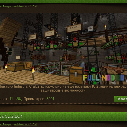
: Моды для Minecraft 1.6.4
икация Industrial Craft 2, которую многие еще называют IC 2 значительно ра
ваши игровые возможности.
енок:
11
Просмотров:
8291
Подро
o's Guns 1.6.4
: Моды для Minecraft 1.6.4