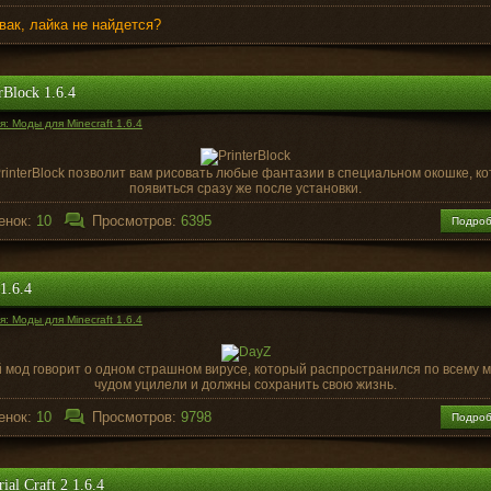
вак, лайка не найдется?
rBlock 1.6.4
: Моды для Minecraft 1.6.4
interBlock позволит вам рисовать любые фантазии в специальном окошке, к
появиться сразу же после установки.
енок:
10
Просмотров:
6395
Подро
1.6.4
: Моды для Minecraft 1.6.4
 мод говорит о одном страшном вирусе, который распространился по всему м
чудом уцилели и должны сохранить свою жизнь.
енок:
10
Просмотров:
9798
Подро
rial Craft 2 1.6.4