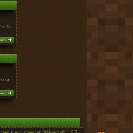
Это The
бнее
своем
бнее
Minecraft 1.6.2
ncher
,
Logic
,
minecraft
,
,