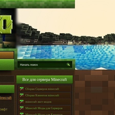
Все для сервера Minecraft
Сборки Серверов minecraft
Сборки Клиентов minecraft
necraft
minecraft лист модов
Minecraft Моды для Серверов
крафт
Minecraft Моды для Клиентов