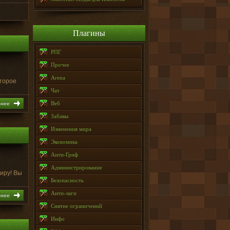
Плагины
РПГ
Прочее
Arena
оторое
Чат
Веб
бнее
Забавы
Изменения мира
Экономика
Анти-Гриф
Администрирование
иру! Вы
Безопасность
Анти-лаги
бнее
Снятие ограничений
Инфо