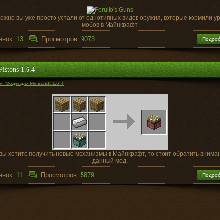
ожно вы уже просто устали от однотипных видов оружия, которые кормили у
мобов в Майнкрафт.
енок:
13
Просмотров:
9073
Подро
istons 1.6.4
: Моды для Minecraft 1.6.4
вы хотите получить новые механизмы в Майнкрафт, то стоит обратить внима
данный мод.
енок:
11
Просмотров:
5879
Подро