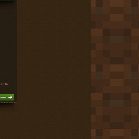
чень
бнее