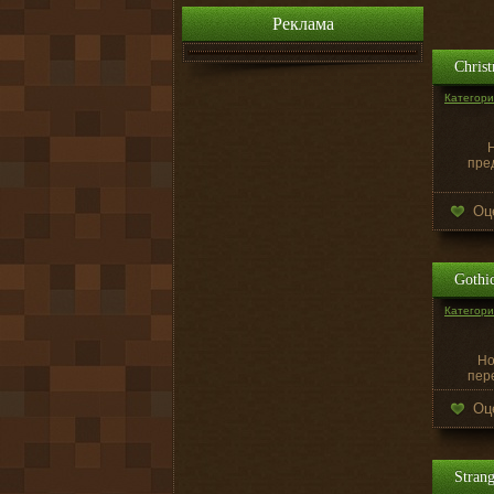
Реклама
Chris
Категория
пре
Оц
Gothic
Категория
Но
пер
Оц
Strang