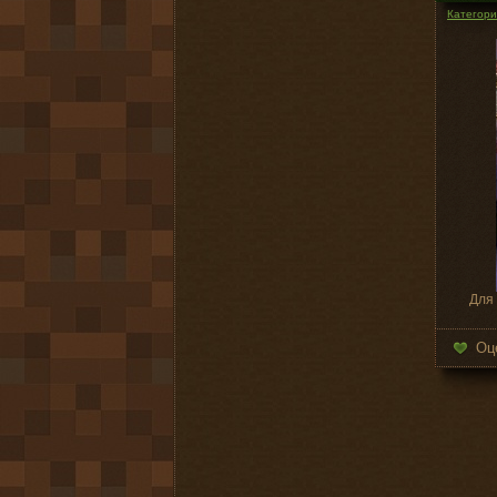
Категория
Для
Оц