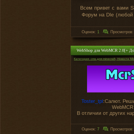
Всем привет с вами Si
Форум на Dle (любой
Оценок:
1
Просмотров
WebShop для WebMCR 2.0[+ Д
Категория: cms для minecraft, Новости Min
Toster_tpl
:Салют. Реш
WebMCR 2
В отличии от других на
Оценок:
7
Просмотров