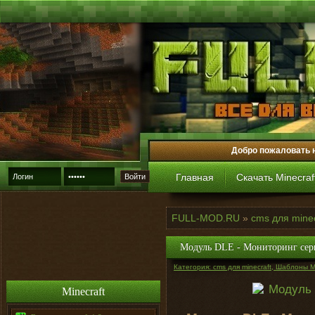
Добро пожаловать 
Главная
Скачать Minecraf
Войти
FULL-MOD.RU
»
cms для minec
Модуль DLE - Мониторинг сер
Категория: cms для minecraft, Шаблоны Mi
Minecraft