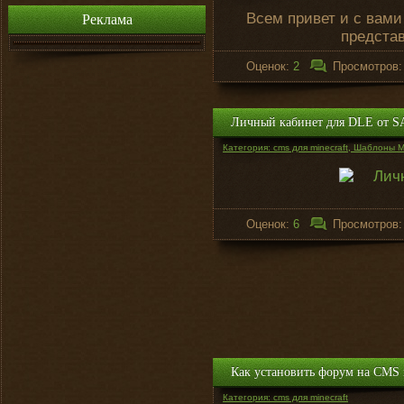
Всем привет и с вами
Реклама
предста
Оценок:
2
Просмотров
Личный кабинет для DLE от SA
Категория: cms для minecraft, Шаблоны Mi
Оценок:
6
Просмотров
Как установить форум на CMS m
Категория: cms для minecraft