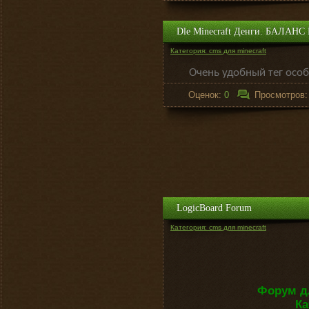
Dle Minecraft Денги. БАЛАНС
Категория: cms для minecraft
Очень удобный тег осо
Оценок:
0
Просмотров
LogicBoard Forum
Категория: cms для minecraft
Форум дл
Ка