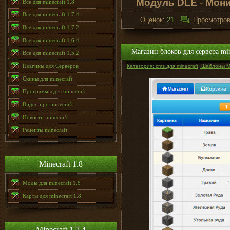
Модуль DLE
-
Мони
Все для minecraft 1.8
Все для minecraft 1.7.4
Оценок:
21
Просмотро
Все для minecraft 1.7.2
Все для minecraft 1.6.4
Магазин блоков для сервера min
Все для minecraft 1.5.2
Плагины для Серверов
Категория: cms для minecraft, Шаблоны Mi
Скины для minecraft
Программы для minecraft
Видео про minecraft
Новости minecraft
Рецепты minecraft
Minecraft 1.8
Моды для minecraft 1.8
Карты для minecraft 1.8
Minecraft 1.7.4