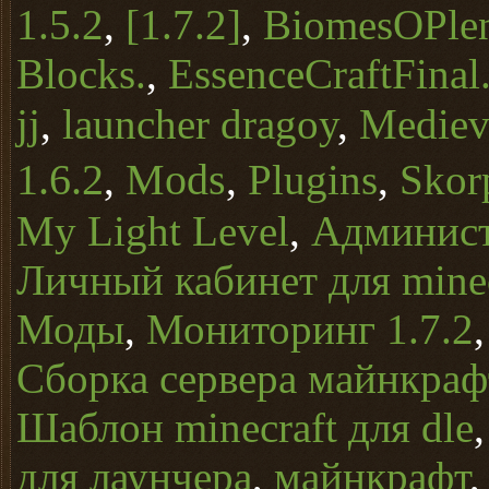
1.5.2
,
[1.7.2]
,
BiomesOPle
Blocks.
,
EssenceCraftFinal
jj
,
launcher dragoy
,
Mediev
1.6.2
Mods
,
,
Plugins
,
Skor
My Light Level
,
Админист
Личный кабинет для minec
Моды
,
Мониторинг 1.7.2
Сборка сервера майнкрафт
Шаблон minecraft для dle
для лаунчера
,
майнкрафт