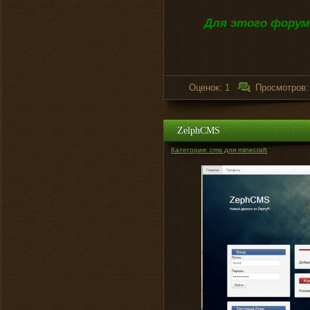
Для этого форум
Оценок:
1
Просмотров
ZelphCMS
Категория: cms для minecraft