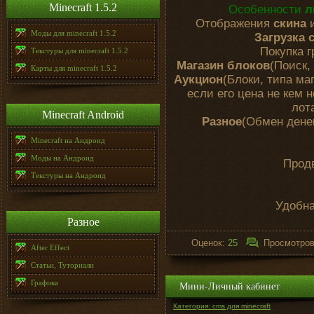
Minecraft 1.5.2
Особенности
л
Отображения
скина
Моды для minecraft 1.5.2
Загрузка 
Покупка г
Текстуры для minecraft 1.5.2
Магазин блоков
(Поиск,
Карты для minecraft 1.5.2
Аукцион
(Блоки, типа ма
если его цена не кем 
лота
Minecraft Android
Разное
(Обмен денег
Minecraft на Андроид
Моды на Андроид
Прод
Текстуры на Андроид
Удобна
Разное
Оценок:
25
Просмотро
After Effect
Статьи, Туториали
Графика
Мини-Личный кабинет
Категория: cms для minecraft