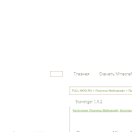
Добро пожаловать 
Главная
Скачать Minecraf
Войти
FULL-MOD.RU
»
Плагины Майнкрафт
»
Пр
Scavenger 1.6.2
Категория: Плагины Майнкрафт, Безопас
Minecraft