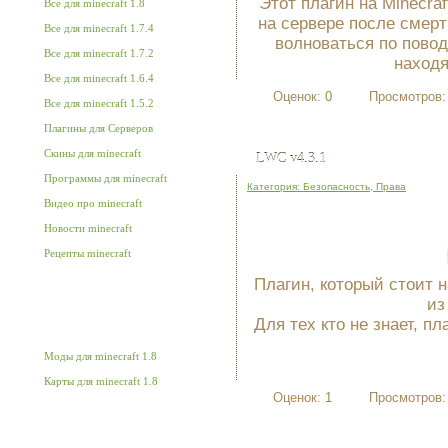
Этот плагин на Minecraf
Все для minecraft 1.8
на сервере после смерт
Все для minecraft 1.7.4
волноваться по повод
Все для minecraft 1.7.2
находя
Все для minecraft 1.6.4
Оценок:
0
Просмотров
Все для minecraft 1.5.2
Плагины для Серверов
Скины для minecraft
LWC v4.3.1
Программы для minecraft
Категория: Безопасность, Права
Видео про minecraft
Новости minecraft
Рецепты minecraft
Плагин, который стоит н
из
Minecraft 1.8
Для тех кто не знает, п
Моды для minecraft 1.8
Карты для minecraft 1.8
Оценок:
1
Просмотров
Minecraft 1.7.4