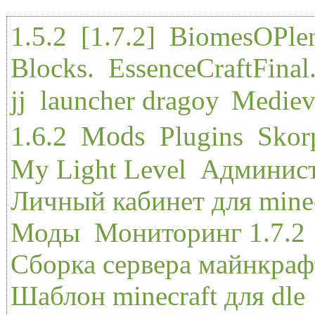
По
1.5.2
,
[1.7.2]
,
BiomesOPle
Blocks.
,
EssenceCraftFinal
jj
,
launcher dragoy
,
Mediev
1.6.2
Mods
,
,
Plugins
,
Skor
My Light Level
,
Админист
Личный кабинет для minec
Моды
,
Мониторинг 1.7.2
Сборка сервера майнкрафт
Шаблон minecraft для dle