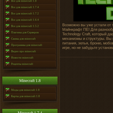
Все для minecraft 1.8
Все для minecraft 1.7.4
Все для minecraft 1.7.2
Все для minecraft 1.6.4
Возможно вы уже устали от 
Все для minecraft 1.5.2
Майнкрафт ПЕ! Для разнообр
Плагины для Серверов
Technology Craft, который д
механизмы и структуры. Вы 
Скины для minecraft
питания, зелья, броню, мобо
Программы для minecraft
игре, но не забудьте устано
Видео про minecraft
Новости minecraft
Рецепты minecraft
Minecraft 1.8
Моды для minecraft 1.8
Карты для minecraft 1.8
Minecraft 1.7.4