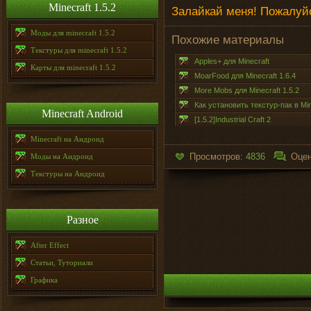
Minecraft 1.5.2
Залайкай меня! Пожалуйс
Моды для minecraft 1.5.2
Похожие материалы
Текстуры для minecraft 1.5.2
Apples+ для Minecraft
Карты для minecraft 1.5.2
MoarFood для Minecraft 1.6.4
More Mobs для Minecraft 1.5.2
Как установить текстур-пак в Min
Minecraft Android
[1.5.2]Industrial Craft 2
Minecraft на Андроид
Просмотров:
4836
Оцен
Моды на Андроид
Текстуры на Андроид
Разное
After Effect
Статьи, Туториали
Графика