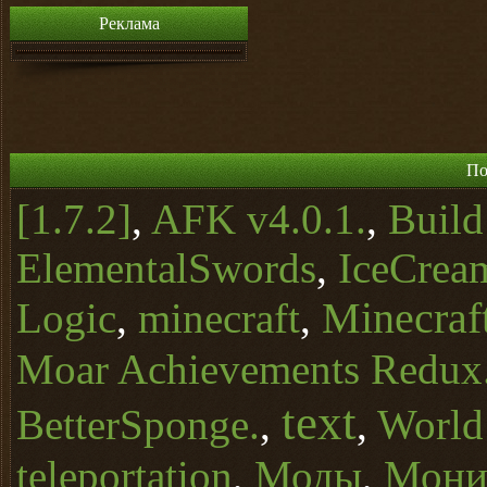
Реклама
По
[1.7.2]
,
AFK v4.0.1.
,
Buil
ElementalSwords
,
IceCrea
Minecraft
Logic
,
minecraft
,
Moar Achievements Redux
text
BetterSponge.
,
,
World
teleportation
,
Моды
,
Монит