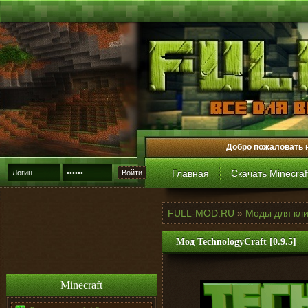
Добро пожаловать 
Главная
Скачать Minecraf
Войти
FULL-MOD.RU
»
Моды для кли
Мод TechnologyCraft [0.9.5]
Minecraft