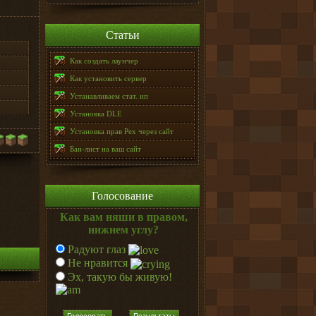
Статьи
Как создать лаунчер
Как установить сервер
Устанавливаем стат. ип
Установка DLE
Установка прав Pex через сайт
Бан-лист на ваш сайт
Голосование
Как вам няши в правом,
нижнем углу?
Радуют глаз
Не нравится
Эх, такую бы живую!
Голосовать
Результаты