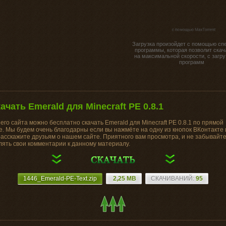
Загрузка произойдет с помощью сп
программы, которая позволит скач
на максимальной скорости, с загру
программ
качать Emerald для Minecraft PE 0.8.1
его сайта можно бесплатно скачать Emerald для Minecraft PE 0.8.1 по прямой
е. Мы будем очень благодарны если вы нажмёте на одну из кнопок ВКонтакте
расскажите друзьям о нашем сайте. Приятного вам просмотра, и не забывайт
лять свои комментарии к данному материалу.
1446_Emerald-PE-Text.zip
2,25 MB
CКАЧИВАНИЙ:
95