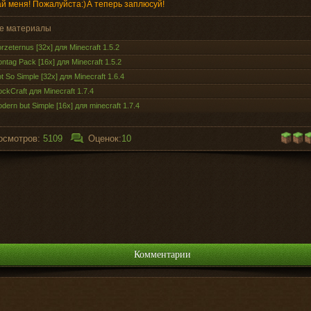
й меня! Пожалуйста:)
А теперь заплюсуй!
е материалы
rzeternus [32x] для Minecraft 1.5.2
ntag Pack [16x] для Minecraft 1.5.2
t So Simple [32x] для Minecraft 1.6.4
ockCraft для Minecraft 1.7.4
dern but Simple [16x] для minecraft 1.7.4
осмотров:
5109
Оценок:
10
Комментарии