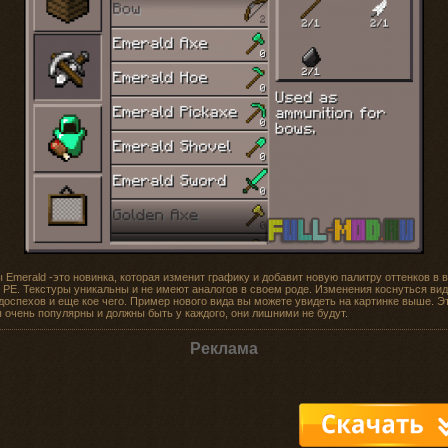
 Emerald -это новинка, которая изменит графику и добавит новую палитру оттенков в 
t PE. Текстуры уникальны и не имеют аналогов в своем роде. Изменения коснуться ви
доспехов и еще кое чего. Пример нового вида вы можете увидеть на картинке выше. Э
 очень популярны и должны быть у каждого, они лишними не будут.
Реклама