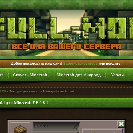
Добро пожаловать наш сайт!
Зарегистрируйтесь
или войдите.
ая
Скачать Minecraft
Minecraft для Андроид
Услуги
D.RU
»
Текстуры для клиентов Майнкрафт на Android
ld для Minecraft PE 0.8.1