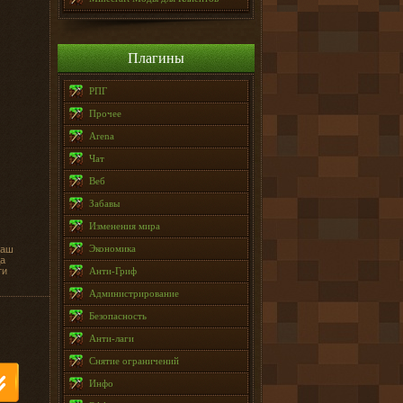
Плагины
РПГ
Прочее
Arena
Чат
Веб
Забавы
Изменения мира
Экономика
ваш
да
ти
Анти-Гриф
Администрирование
Безопасность
Анти-лаги
Снятие ограничений
Инфо