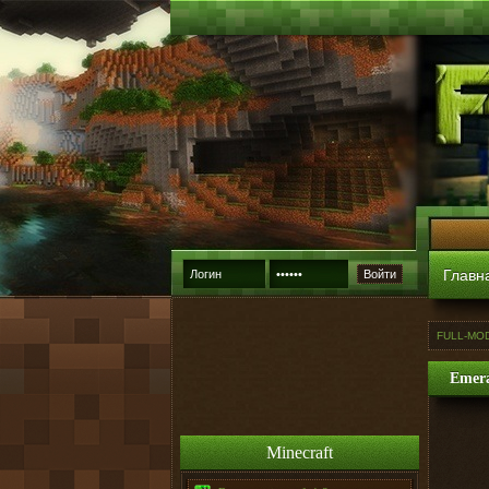
Главн
Войти
FULL-MO
Emera
Minecraft