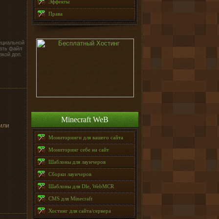
Эффекты
Права
ециальной
ать файл
зкой доп.
Minecraft WeB
 или
е
Мониторинги для вашего сайта
Мониторинг себе на сайт
Шаблоны для лаунчеров
Сборки лаунчеров
Шаблоны для Dle, WebMCR
CMS для Minecraft
Хостинг для сайта/сервера