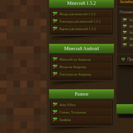
Залайка
Minecraft 1.5.2
Похожи
Моды для minecraft 1.5.2
No
Текстуры для minecraft 1.5.2
Mo
Карты для minecraft 1.5.2
No
Bl
Mo
Minecraft Android
Пр
Minecraft на Андроид
Моды на Андроид
Текстуры на Андроид
Разное
After Effect
Статьи, Туториали
Графика