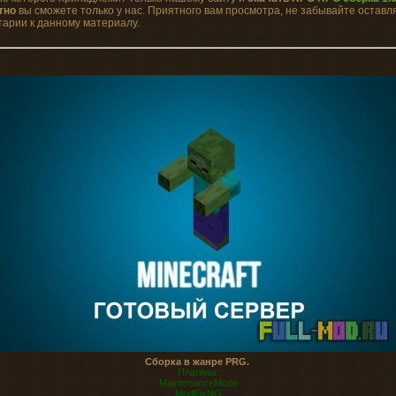
тно
вы сможете только у нас. Приятного вам просмотра, не забывайте оставл
арии к данному материалу.
Сборка в жанре PRG.
Плагины:
MaintenanceMode
ModFixNG