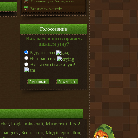
Установка прав Pex через сайт
Бан-лист на ваш сайт
Голосование
Как вам няши в правом,
нижнем углу?
Радуют глаз
Не нравится
Эх, такую бы живую!
Голосовать
Результаты
Minecraft 1.6.2
ncher
,
Logic
,
minecraft
,
,
Changers.
,
Бесплатно
,
Мод teleportation
,