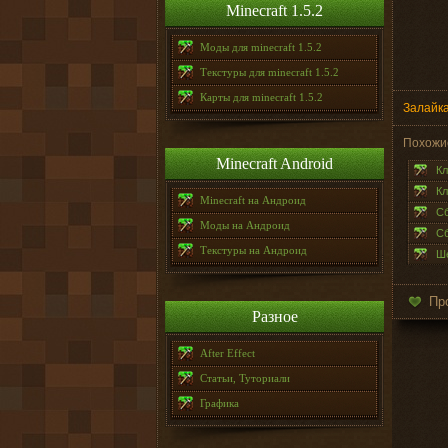
Minecraft 1.5.2
Моды для minecraft 1.5.2
Текстуры для minecraft 1.5.2
Карты для minecraft 1.5.2
Залайка
Похожи
Minecraft Android
Кл
Кл
Minecraft на Андроид
Сб
Моды на Андроид
Сб
Текстуры на Андроид
Ше
Пр
Разное
After Effect
Статьи, Туториали
Графика