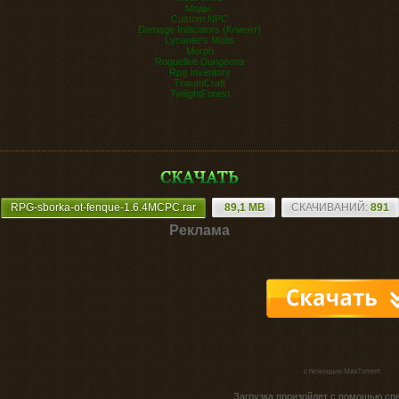
Моды:
Custom NPC
Damage Indicators (Клиент)
Lycanite's Mobs
Morph
Roguelike Dungeons
Rpg Inventory
ThaumCraft
TwilightForest
RPG-sborka-ot-fenque-1.6.4MCPC.rar
89,1 MB
CКАЧИВАНИЙ:
891
Реклама
Загрузка произойдет с помощью сп