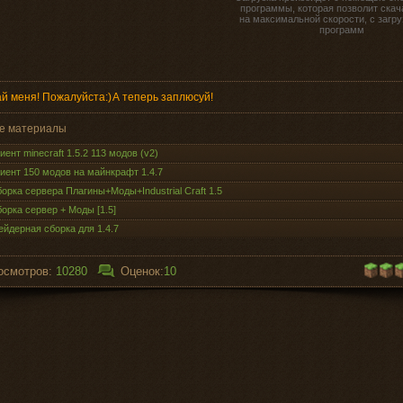
программы, которая позволит скач
на максимальной скорости, с загру
программ
й меня! Пожалуйста:)
А теперь заплюсуй!
е материалы
иент minecraft 1.5.2 113 модов (v2)
иент 150 модов на майнкрафт 1.4.7
орка сервера Плагины+Моды+Industrial Craft 1.5
орка сервер + Моды [1.5]
йдерная сборка для 1.4.7
осмотров:
10280
Оценок:
10