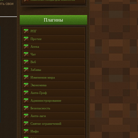
ять свои
Плагины
РПГ
Прочее
Arena
Чат
Веб
Забавы
Изменения мира
Экономика
Анти-Гриф
Администрирование
Безопасность
Анти-лаги
Снятие ограничений
Инфо