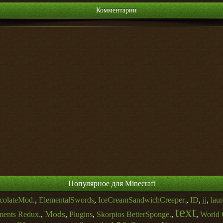
Комментарии
Популярное для Minecraft
colateMod.
,
ElementalSwords
,
IceCreamSandwichCreeper.
,
ID
,
jj
,
lau
text
Mods
ments Redux.
,
,
Plugins
,
Skorpios BetterSponge.
,
,
World 