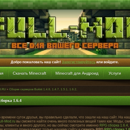
Добро пожаловать наш сайт!
Зарегистрируйтесь
или войдите.
ая
Скачать Minecraft
Minecraft для Андроид
Услуги
D.RU
»
Сборки серверов Bukkit 1.4.6, 1.4.7, 1.5.1, 1.6.2,
борка 1.6.4
 времени суток друзья, вы правильно сделали, что зашли на наш сайт. На на
ull-Mod.ru
вы сможете найти очень много полезных вещей таких как: Моды, ск
ы, клиенты и много другого, но вы сейчас смотрите именно
RPG сборка 1.6.4
,
е которого принадлежит только нашему сайту и
скачать RPG
RPG сборка 1.6