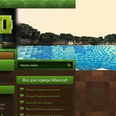
Все для сервера Minecraft
Сборки Серверов minecraft
Сборки Клиентов minecraft
minecraft лист модов
шем
ины,
Minecraft Моды для Серверов
.4
Minecraft Моды для Клиентов