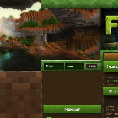
Главн
Войти
FULL-MO
RPG с
Доброго
Minecraft
сайте
F
Лаунчер
описани