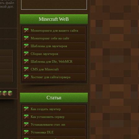
ать файл
зкой доп.
Minecraft WeB
Мониторинги для вашего сайта
Мониторинг себе на сайт
Шаблоны для лаунчеров
Сборки лаунчеров
Шаблоны для Dle, WebMCR
CMS для Minecraft
Хостинг для сайта/сервера
Статьи
Как создать лаунчер
Как установить сервер
Устанавливаем стат. ип
Установка DLE