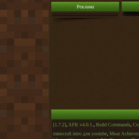
Реклама
[1.7.2]
,
AFK v4.0.1.
,
Build Commands
,
Co
minecraft intro для youtube
,
Moar Achieve