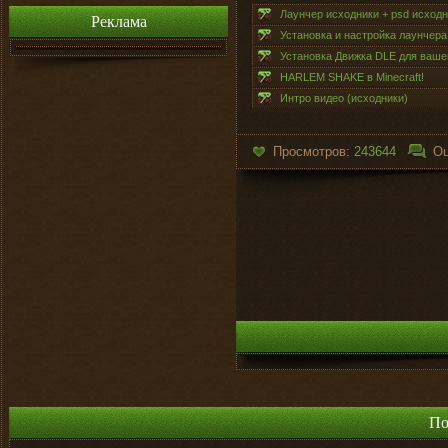
Лаунчер исходники + psd исходн
Реклама
Установка и настройка лаунчера
Установка Движка DLE для вашег
HARLEM SHAKE в Minecraft!
Интро видео (исходники)
Просмотров:
243644
Оц
По