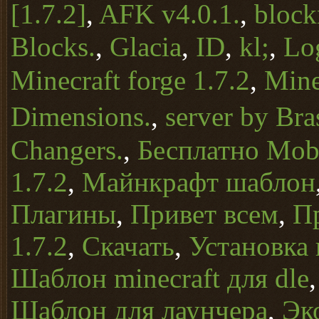
[1.7.2]
,
AFK v4.0.1.
,
block
Blocks.
,
Glacia
,
ID
,
kl;
,
Lo
Minecraft forge 1.7.2
,
Mine
Dimensions.
,
server by Bra
Changers.
,
Бесплатно Mob 
1.7.2
,
Майнкрафт шаблон
Плагины
,
Привет всем
,
П
1.7.2
,
Скачать
,
Установка 
Шаблон minecraft для dle
Шаблон для лаунчера
,
Эк