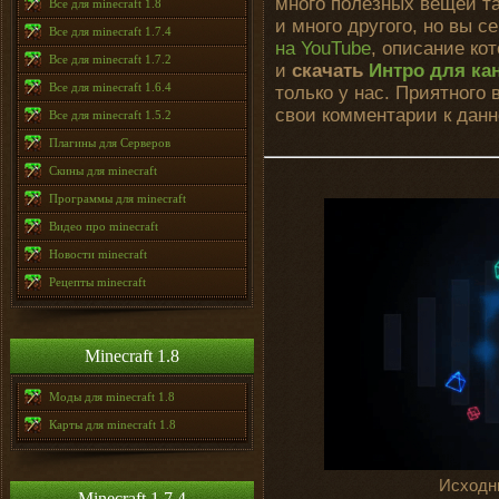
много полезных вещей та
Все для minecraft 1.8
и много другого, но вы 
Все для minecraft 1.7.4
на YouTube
, описание ко
Все для minecraft 1.7.2
и
скачать
Интро для ка
Все для minecraft 1.6.4
только у нас. Приятного
свои комментарии к данн
Все для minecraft 1.5.2
Плагины для Серверов
Скины для minecraft
Программы для minecraft
Видео про minecraft
Новости minecraft
Рецепты minecraft
Minecraft 1.8
Моды для minecraft 1.8
Карты для minecraft 1.8
Исходни
Minecraft 1.7.4