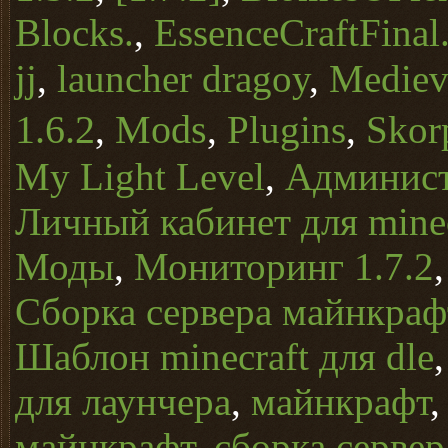
Blocks.
,
EssenceCraftFinal
jj
,
launcher dragoy
,
Mediev
1.6.2
Mods
,
,
Plugins
,
Skor
My Light Level
,
Админист
Личный кабинет для minec
Моды
,
Мониторинг 1.7.2
Сборка сервера майнкрафт
Шаблон minecraft для dle
для лаунчера
,
майнкрафт
майнкрафт
,
сборка серве