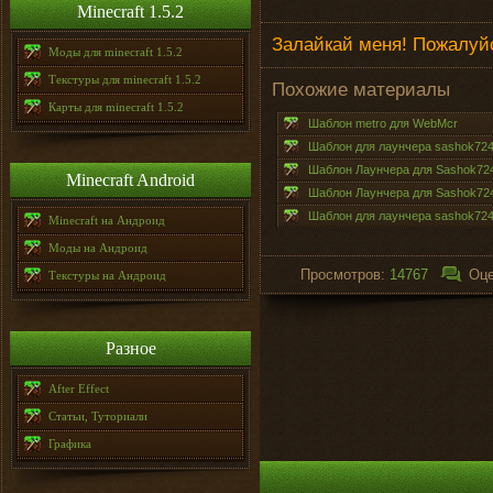
Minecraft 1.5.2
Залайкай меня! Пожалуйс
Моды для minecraft 1.5.2
Текстуры для minecraft 1.5.2
Похожие материалы
Карты для minecraft 1.5.2
Шаблон metro для WebMcr
Шаблон для лаунчера sashok72
Шаблон Лаунчера для Sashok72
Minecraft Android
Шаблон Лаунчера для Sashok72
Шаблон для лаунчера sashok724
Minecraft на Андроид
Моды на Андроид
Просмотров:
14767
Оце
Текстуры на Андроид
Разное
After Effect
Статьи, Туториали
Графика