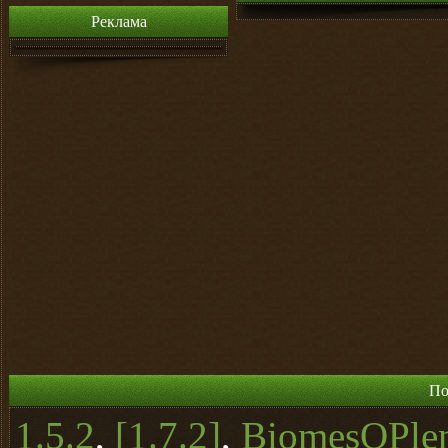
Реклама
По
1.5.2
,
[1.7.2]
,
BiomesOPle