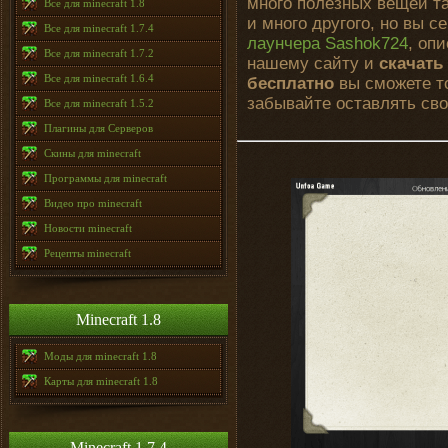
много полезных вещей та
Все для minecraft 1.8
и много другого, но вы 
Все для minecraft 1.7.4
лаунчера Sashok724
, оп
Все для minecraft 1.7.2
нашему сайту и
скачать
Все для minecraft 1.6.4
бесплатно
вы сможете то
забывайте оставлять сво
Все для minecraft 1.5.2
Плагины для Серверов
Скины для minecraft
Программы для minecraft
Видео про minecraft
Новости minecraft
Рецепты minecraft
Minecraft 1.8
Моды для minecraft 1.8
Карты для minecraft 1.8
Minecraft 1.7.4