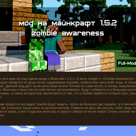
-ка я вам об еще одном моде к Minecraft v 1.5.2. И речь пойдет о «Zombie Awareness».
ация придется по душе всем хардкорным игрокам, любителям «жесткой» игры. А тепе
ее. Данный мод даст всем монстрам мозги! Точнее не сами мозги, а логику, мышление
. Монстры станут вести себя более организованно, будут собираться в большие групп
ными, а самое интересное заключается в том, что у мобов появятся острый слух, зре
е.
ам придется несладко! Зомби будут видеть, чуять на больших дистанциях, а отличный
 им услышать ваши шаги за десятки метров. Главное не дать им укусить себя, ведь то
ется кровь, и вот тогда все монстры в округе соберутся на ее запах! Очень похоже на
ти.