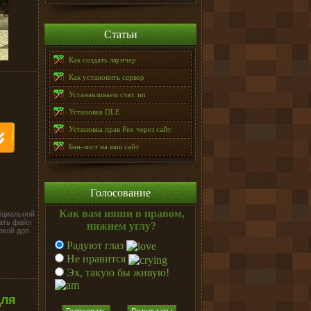
Статьи
Как создать лаунчер
Как установить сервер
Устанавливаем стат. ип
Установка DLE
Установка прав Pex через сайт
Бан-лист на ваш сайт
Голосование
Как вам няши в правом,
ециальной
ать файл
нижнем углу?
зкой доп.
Радуют глаз
Не нравится
Эх, такую бы живую!
для
Голосовать
Результаты