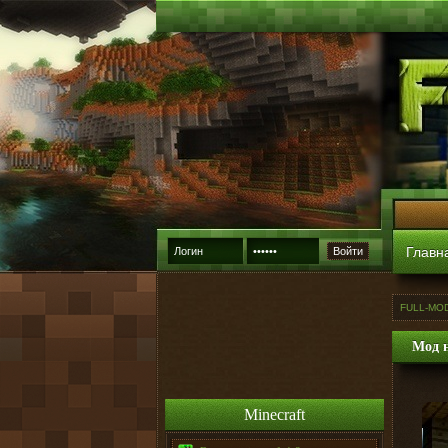
Главн
Войти
FULL-MO
Мод н
Minecraft