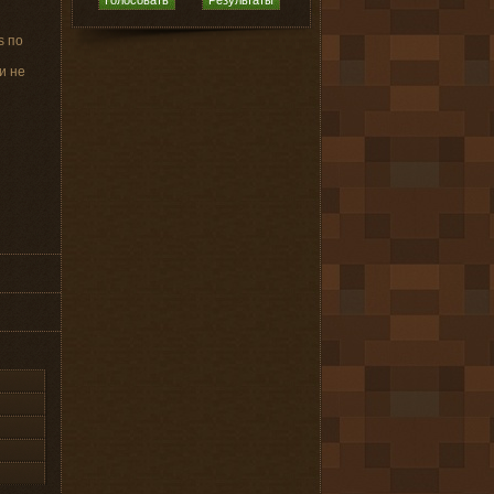
s по
и не