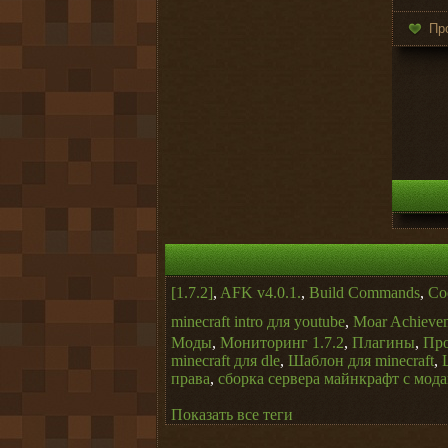
Пр
[1.7.2]
,
AFK v4.0.1.
,
Build Commands
,
Co
minecraft intro для youtube
,
Moar Achieve
Моды
,
Мониторинг 1.7.2
,
Плагины
,
Про
minecraft для dle
,
Шаблон для minecraft
,
права
,
сборка сервера майнкрафт с мода
Показать все теги