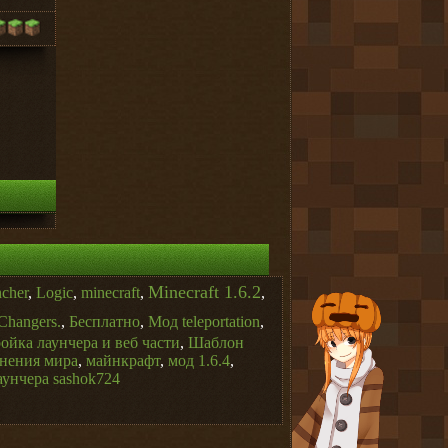
Minecraft 1.6.2
ncher
,
Logic
,
minecraft
,
,
Changers.
,
Бесплатно
,
Мод teleportation
,
ойка лаунчера и веб части
,
Шаблон
нения мира
,
майнкрафт
,
мод 1.6.4
,
унчера sashok724