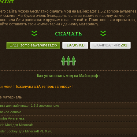
ecraft
его сайта можно бесплатно скачать Мод на майнкрафт 1.5.2 zombie awarenes
й ссылке. Мы будем очень благодарны если вы нажмёте на одну из кнопок
акте или G+ и расскажите друзьям о нашем сайте. Приятного вам просмотра, 
айте оставлять свои комментарии к данному материалу.
1721_zombieawareness.zip
197,05 KB
CКАЧИВАНИЙ:
291
Как установить мод на Майнкрафт
й меня! Пожалуйста:)
А теперь заплюсуй!
е материалы
рта для майнкрафт 1.5.2 апокалипсис
acked Zombie
mbie Awareness
ob Mod для Minecraft
ider Jockey для Minecraft PE 0.9.0