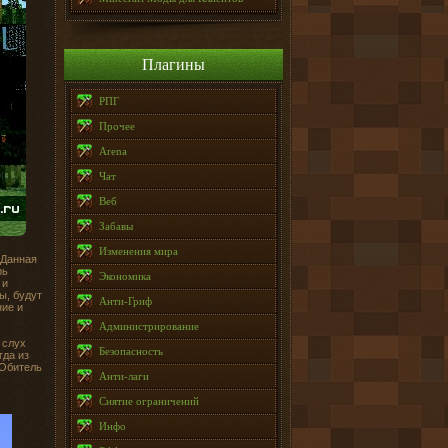
Плагины
РПГ
Прочее
Arena
Чат
Веб
Забавы
Изменения мира
 Данная
рь
Экономика
 и
ы, будут
Анти-Гриф
ние и
Администрирование
 слух
Безопасность
гда из
 Обитель
Анти-лаги
Снятие ограничений
Инфо