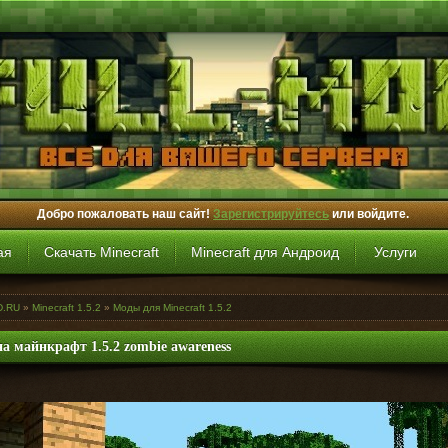
Добро пожаловать наш сайт!
Зарегистрируйтесь
или войдите.
ая
Скачать Minecraft
Minecraft для Андроид
Услуги
D.RU
»
Minecraft 1.5.2
»
Моды для Minecraft 1.5.2
а майнкрафт 1.5.2 zombie awareness