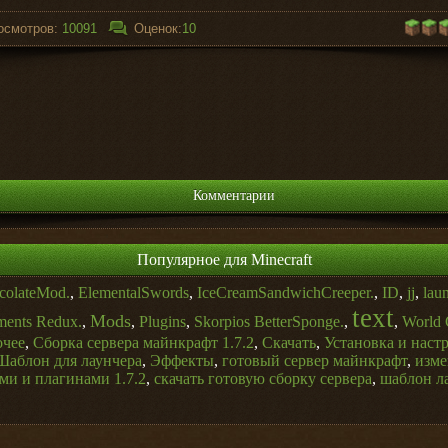
осмотров:
10091
Оценок:
10
Комментарии
Популярное для Minecraft
colateMod.
,
ElementalSwords
,
IceCreamSandwichCreeper.
,
ID
,
jj
,
lau
text
Mods
ments Redux.
,
,
Plugins
,
Skorpios BetterSponge.
,
,
World 
чее
,
Сборка сервера майнкрафт 1.7.2
,
Скачать
,
Установка и настр
Шаблон для лаунчера
,
Эффекты
,
готовый сервер майнкрафт
,
изме
ми и плагинами 1.7.2
,
скачать готовую сборку сервера
,
шаблон ла