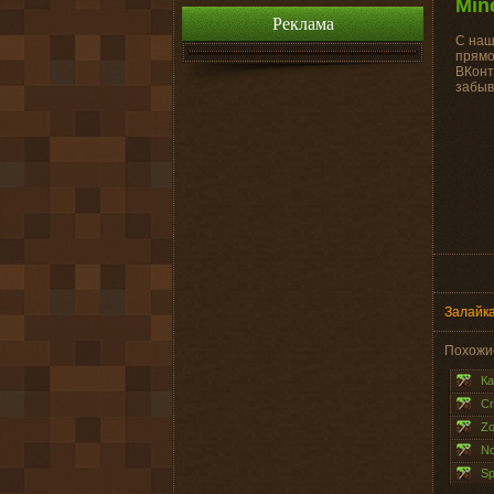
Min
Реклама
С наш
прямо
ВКонт
забыв
Залайка
Похожи
Ка
Cr
Zo
No
Sp