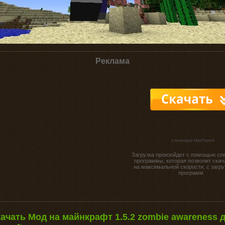
Реклама
Загрузка произойдет с помощью сп
программы, которая позволит скач
на максимальной скорости, с загру
программ
качать Мод на майнкрафт 1.5.2 zombie awareness 