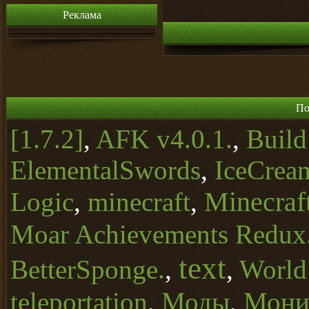
Реклама
По
[1.7.2]
,
AFK v4.0.1.
,
Buil
ElementalSwords
,
IceCrea
Minecraft
Logic
,
minecraft
,
Moar Achievements Redux
text
BetterSponge.
,
,
World
teleportation
,
Моды
,
Монит