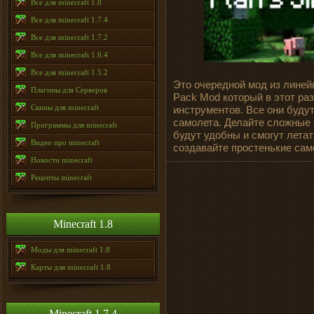
Все для minecraft 1.8
Все для minecraft 1.7.4
Все для minecraft 1.7.2
Все для minecraft 1.6.4
Все для minecraft 1.5.2
Это очередной мод из линейки
Плагины для Серверов
Pack Mod который в этот раз
Скины для minecraft
инструментов. Все они буду
самолета. Делайте сложные 
Программы для minecraft
будут удобны и смогут летат
Видео про minecraft
создавайте простенькие сам
Новости minecraft
Рецепты minecraft
Minecraft 1.8
Моды для minecraft 1.8
Карты для minecraft 1.8
Minecraft 1.7.4