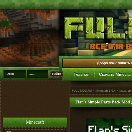
Добро пожаловать 
Главная
Скачать Minecraf
Войти
FULL-MOD.RU
»
Minecraft 1.6.4
»
Моды для
Flan's Simple Parts Pack Mod 
Minecraft