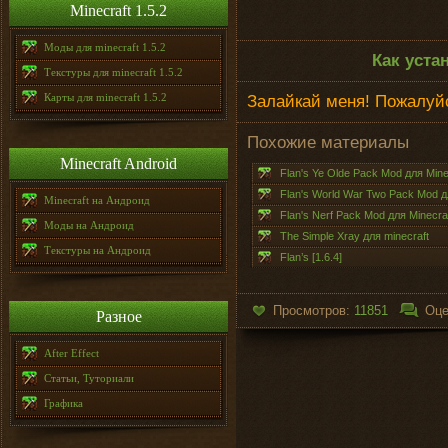
Minecraft 1.5.2
Моды для minecraft 1.5.2
Как уста
Текстуры для minecraft 1.5.2
Карты для minecraft 1.5.2
Залайкай меня! Пожалуйс
Похожие материалы
Minecraft Android
Flan's Ye Olde Pack Mod для Minec
Flan's World War Two Pack Mod дл
Minecraft на Андроид
Flan's Nerf Pack Mod для Minecraf
Моды на Андроид
The Simple Xray для minecraft
Текстуры на Андроид
Flan’s [1.6.4]
Просмотров:
11851
Оце
Разное
After Effect
Статьи, Туториали
Графика