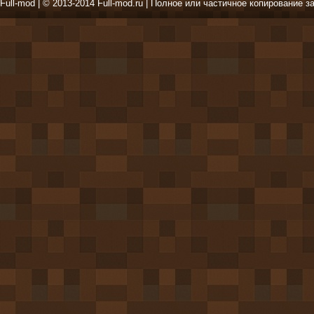
Full-mod | © 2013-2014 Full-mod.ru | Полное или частичное копирование з