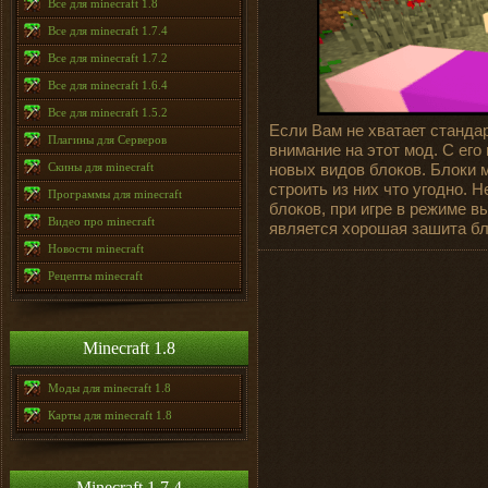
Все для minecraft 1.8
Все для minecraft 1.7.4
Все для minecraft 1.7.2
Все для minecraft 1.6.4
Все для minecraft 1.5.2
Если Вам не хватает станда
Плагины для Серверов
внимание на этот мод. С ег
Скины для minecraft
новых видов блоков. Блоки 
строить из них что угодно. 
Программы для minecraft
блоков, при игре в режиме 
Видео про minecraft
является хорошая зашита бло
Новости minecraft
Рецепты minecraft
Minecraft 1.8
Моды для minecraft 1.8
Карты для minecraft 1.8
Minecraft 1.7.4