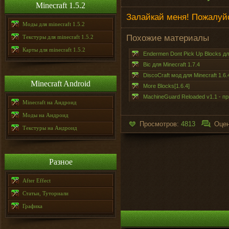
Minecraft 1.5.2
Залайкай меня! Пожалуйс
Моды для minecraft 1.5.2
Похожие материалы
Текстуры для minecraft 1.5.2
Карты для minecraft 1.5.2
Endermen Dont Pick Up Blocks для
Bic для Minecraft 1.7.4
DiscoCraft мод для Minecraft 1.6.
Minecraft Android
More Blocks[1.6.4]
MachineGuard Reloaded v1.1 - пр
Minecraft на Андроид
Моды на Андроид
Просмотров:
4813
Оцен
Текстуры на Андроид
Разное
After Effect
Статьи, Туториали
Графика