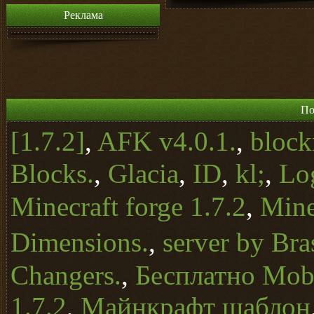
Реклама
По
[1.7.2]
,
AFK v4.0.1.
,
block
Blocks.
,
Glacia
,
ID
,
kl;
,
Lo
Minecraft forge 1.7.2
,
Mine
Dimensions.
,
server by Bra
Changers.
,
Бесплатно Mob 
1.7.2
,
Майнкрафт шаблон