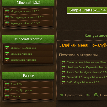
Minecraft 1.5.2
SimpleCraft16x1.7.4.
Моды для minecraft 1.5.2
Текстуры для minecraft 1.5.2
Карты для minecraft 1.5.2
Как устано
Minecraft Android
Залайкай меня! Пожалуйс
Minecraft на Андроид
Моды на Андроид
Похожие материалы
Текстуры на Андроид
Скачать скин Adeebee для Minecr
Hardcore Ender Expansion Mod для
Plants And Food для Minecraft 1.5
Разное
Grom 3212 Core для Minecraft 1.6
JailCraft для Minecraft 1.5.2
After Effect
Статьи, Туториали
Просмотров:
5345
Оцен
Графика