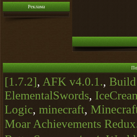
Реклама
По
[1.7.2]
,
AFK v4.0.1.
,
Buil
ElementalSwords
,
IceCrea
Minecraft
Logic
,
minecraft
,
Moar Achievements Redux