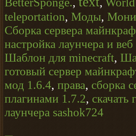
text
BetterSponge.
,
,
World
teleportation
,
Моды
,
Монит
Сборка сервера майнкрафт
настройка лаунчера и веб
Шаблон для minecraft
,
Ша
готовый сервер майнкраф
мод 1.6.4
,
права
,
сборка с
плагинами 1.7.2
,
скачать 
лаунчера sashok724