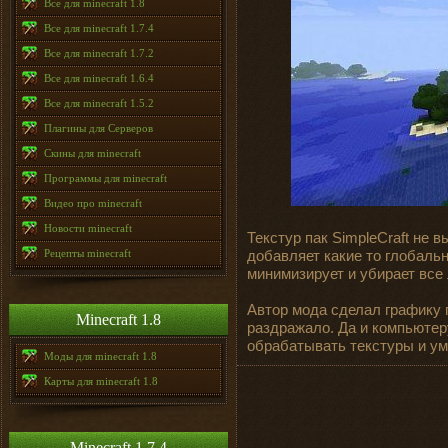
Все для minecraft 1.8
Все для minecraft 1.7.4
Все для minecraft 1.7.2
Все для minecraft 1.6.4
Все для minecraft 1.5.2
Плагины для Серверов
Скины для minecraft
Программы для minecraft
Видео про minecraft
Новости minecraft
Текстур пак SimpleCraft не 
Рецепты minecraft
добавляет какие то глобаль
минимизирует и убирает все
Автор мода сделал графику 
Minecraft 1.8
раздражало. Да и компьютеру
обрабатывать текстуры и ум
Моды для minecraft 1.8
Карты для minecraft 1.8
Minecraft 1.7.4