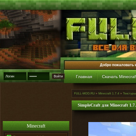
Добро пожаловать 
Главная
Скачать Minecraf
Войти
FULL-MOD.RU
»
Minecraft 1.7.4
»
Текстуры
SimpleCraft для Minecraft 1.7
Minecraft