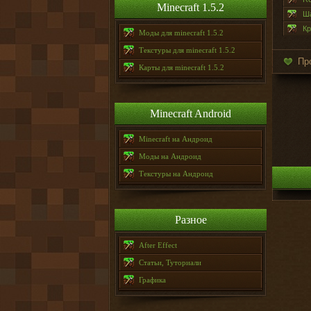
Minecraft 1.5.2
Ша
Кр
Моды для minecraft 1.5.2
Текстуры для minecraft 1.5.2
Пр
Карты для minecraft 1.5.2
Minecraft Android
Minecraft на Андроид
Моды на Андроид
Текстуры на Андроид
Разное
After Effect
Статьи, Туториали
Графика