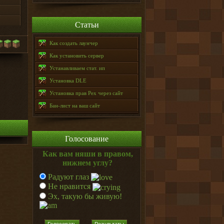
Статьи
Как создать лаунчер
Как установить сервер
Устанавливаем стат. ип
Установка DLE
Установка прав Pex через сайт
Бан-лист на ваш сайт
Голосование
Как вам няши в правом,
нижнем углу?
Радуют глаз
Не нравится
Эх, такую бы живую!
Голосовать
Результаты