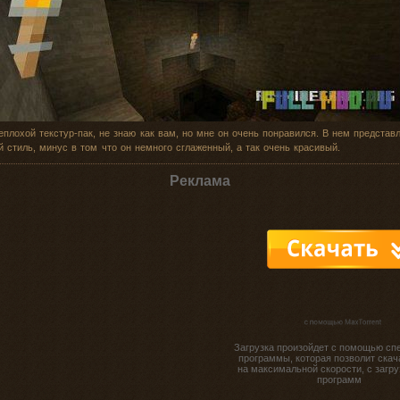
еплохой текстур-пак, не знаю как вам, но мне он очень понравился. В нем представ
 стиль, минус в том что он немного сглаженный, а так очень красивый.
Реклама
Загрузка произойдет с помощью сп
программы, которая позволит скач
на максимальной скорости, с загру
программ