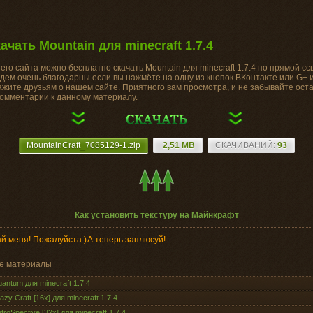
качать Mountain для minecraft 1.7.4
его сайта можно бесплатно скачать Mountain для minecraft 1.7.4 по прямой сс
дем очень благодарны если вы нажмёте на одну из кнопок ВКонтакте или G+ 
ажите друзьям о нашем сайте. Приятного вам просмотра, и не забывайте ост
комментарии к данному материалу.
MountainCraft_7085129-1.zip
2,51 MB
CКАЧИВАНИЙ:
93
Как установить текстуру на Майнкрафт
й меня! Пожалуйста:)
А теперь заплюсуй!
е материалы
antum для minecraft 1.7.4
azy Craft [16x] для minecraft 1.7.4
troSpective [32x] для minecraft 1.7.4