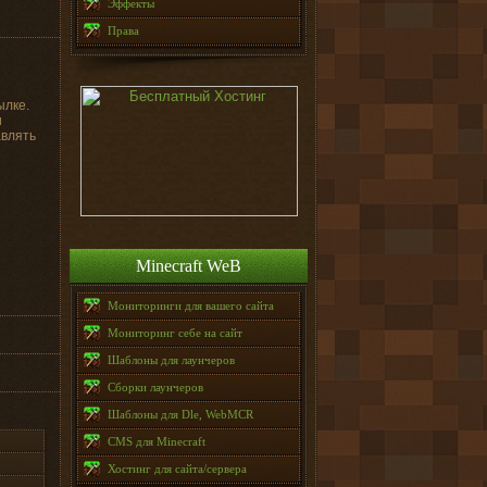
Эффекты
Права
ылке.
и
авлять
Minecraft WeB
Мониторинги для вашего сайта
Мониторинг себе на сайт
Шаблоны для лаунчеров
Сборки лаунчеров
Шаблоны для Dle, WebMCR
CMS для Minecraft
Хостинг для сайта/сервера