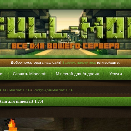
Добро пожаловать наш сайт!
Зарегистрируйтесь
или войдите.
ая
Скачать Minecraft
Minecraft для Андроид
Услуги
D.RU
»
Minecraft 1.7.4
»
Текстуры для Minecraft 1.7.4
ain для minecraft 1.7.4