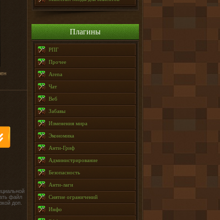
Плагины
РПГ
Прочее
лен
Arena
Чат
Веб
Забавы
Изменения мира
Экономика
Анти-Гриф
Администрирование
Безопасность
Анти-лаги
ециальной
ать файл
Снятие ограничений
зкой доп.
Инфо