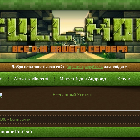
Добро пожаловать наш сайт!
Зарегистрируйтесь
или войдите.
ая
Скачать Minecraft
Minecraft для Андроид
Услуги
D.RU
»
Мониторинги
торинг Ru-Craft