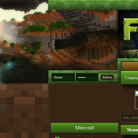
Главн
Войти
FULL-MO
Minecraft
Мони