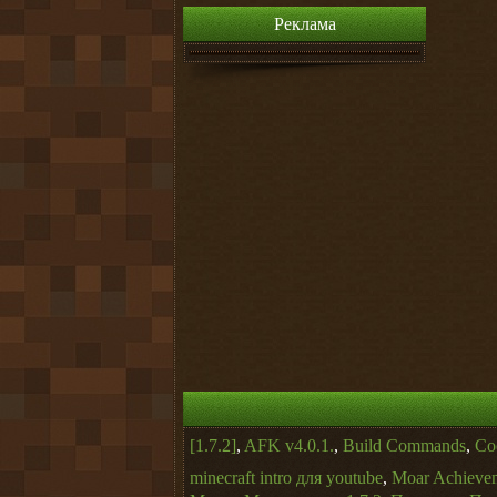
Реклама
[1.7.2]
,
AFK v4.0.1.
,
Build Commands
,
Co
minecraft intro для youtube
,
Moar Achieve