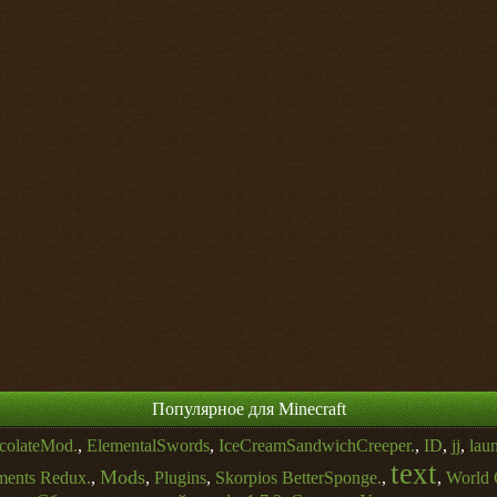
Популярное для Minecraft
colateMod.
,
ElementalSwords
,
IceCreamSandwichCreeper.
,
ID
,
jj
,
lau
text
Mods
ments Redux.
,
,
Plugins
,
Skorpios BetterSponge.
,
,
World 