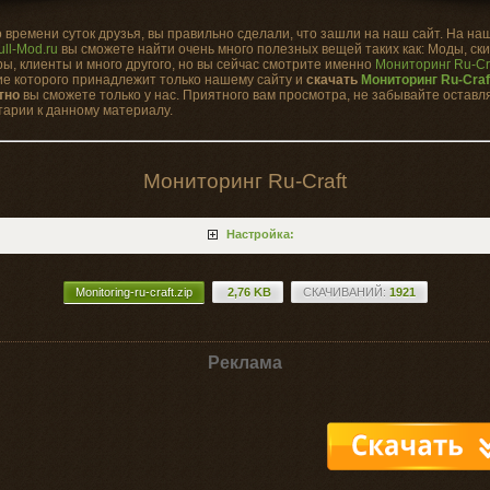
 времени суток друзья, вы правильно сделали, что зашли на наш сайт. На на
ull-Mod.ru
вы сможете найти очень много полезных вещей таких как: Моды, ск
ы, клиенты и много другого, но вы сейчас смотрите именно
Мониторинг Ru-Cr
е которого принадлежит только нашему сайту и
скачать
Мониторинг Ru-Craf
тно
вы сможете только у нас. Приятного вам просмотра, не забывайте оставл
арии к данному материалу.
Мониторинг Ru-Craft
Настройка:
Monitoring-ru-craft.zip
2,76 KB
CКАЧИВАНИЙ:
1921
Реклама