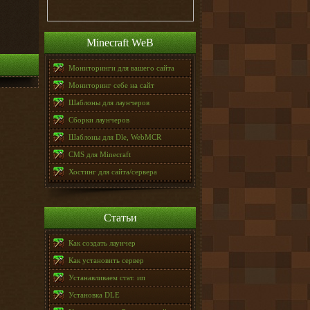
Minecraft WeB
Мониторинги для вашего сайта
Мониторинг себе на сайт
Шаблоны для лаунчеров
Сборки лаунчеров
Шаблоны для Dle, WebMCR
CMS для Minecraft
Хостинг для сайта/сервера
Статьи
Как создать лаунчер
Как установить сервер
Устанавливаем стат. ип
Установка DLE