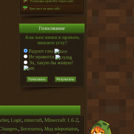
Установка прав Pex через сайт
Бан-лист на ваш сайт
Голосование
Как вам няши в правом,
нижнем углу?
Радуют глаз
Не нравится
Эх, такую бы живую!
Голосовать
Результаты
Minecraft 1.6.2
ncher
,
Logic
,
minecraft
,
,
Changers.
,
Бесплатно
,
Мод teleportation
,