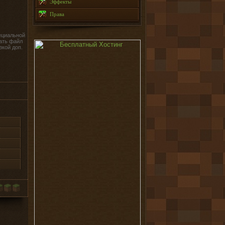
Эффекты
Права
ециальной
ать файл
зкой доп.