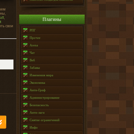
шем
ины,
aft
,
Плагины
t
ять свои
РПГ
Прочее
Arena
Чат
Веб
Забавы
Изменения мира
Экономика
Анти-Гриф
Администрирование
Безопасность
Анти-лаги
Снятие ограничений
Инфо