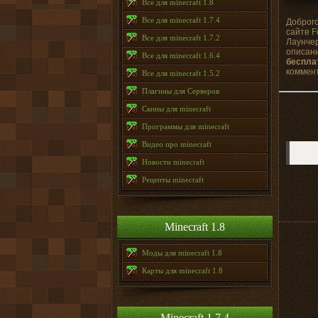
Все для minecraft 1.8
Все для minecraft 1.7.4
Доброго
сайте
F
Все для minecraft 1.7.2
Лаунчер
описани
Все для minecraft 1.6.4
беспла
коммент
Все для minecraft 1.5.2
Плагины для Серверов
Скины для minecraft
Программы для minecraft
Видео про minecraft
Новости minecraft
Рецепты minecraft
Minecraft 1.8
Моды для minecraft 1.8
Карты для minecraft 1.8
Minecraft 1.7.4