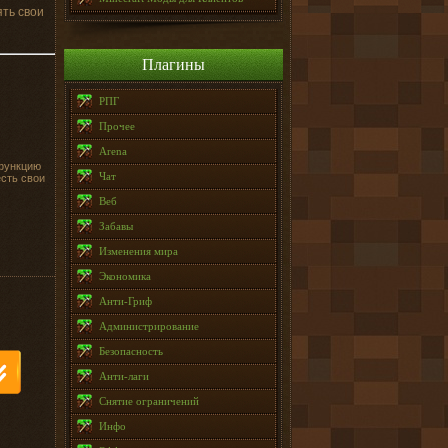
ять свои
Плагины
РПГ
Прочее
Arena
 функцию
Чат
есть свои
Веб
Забавы
Изменения мира
Экономика
Анти-Гриф
Администрирование
Безопасность
Анти-лаги
Снятие ограничений
Инфо