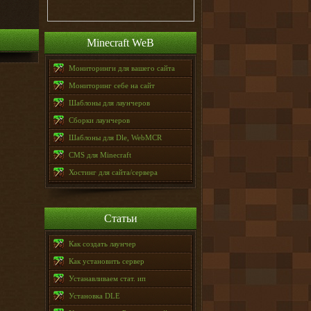
Minecraft WeB
Мониторинги для вашего сайта
Мониторинг себе на сайт
Шаблоны для лаунчеров
Сборки лаунчеров
Шаблоны для Dle, WebMCR
CMS для Minecraft
Хостинг для сайта/сервера
Статьи
Как создать лаунчер
Как установить сервер
Устанавливаем стат. ип
Установка DLE