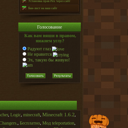
Установка прав Pex через сайт
Бан-лист на ваш сайт
Голосование
Как вам няши в правом,
нижнем углу?
Радуют глаз
Не нравится
Эх, такую бы живую!
Голосовать
Результаты
Minecraft 1.6.2
ncher
,
Logic
,
minecraft
,
,
Changers.
,
Бесплатно
,
Мод teleportation
,