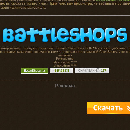
тно
вы сможете только у нас. Приятного вам просмотра, не забывайте оставл
арии к данному материалу.
 который может послужить заменой старичку ChestShop. BattleShops также добавляет
р создания магазинов, но судя по тому, что он равняется заменой ChestShop'у, у него 
плюшки:)
Permissions:
shop.create ** **
shop.admin ** **
BattleShops.jar
345,98 KB
CКАЧИВАНИЙ:
157
Реклама