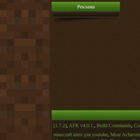
Реклама
[1.7.2]
,
AFK v4.0.1.
,
Build Commands
,
Co
minecraft intro для youtube
,
Moar Achieve