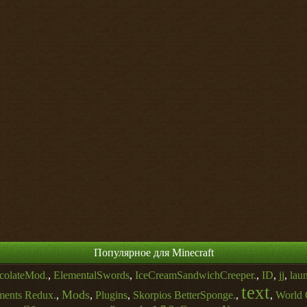
Популярное для Minecraft
colateMod.
,
ElementalSwords
,
IceCreamSandwichCreeper.
,
ID
,
jj
,
lau
text
Mods
ments Redux.
,
,
Plugins
,
Skorpios BetterSponge.
,
,
World 