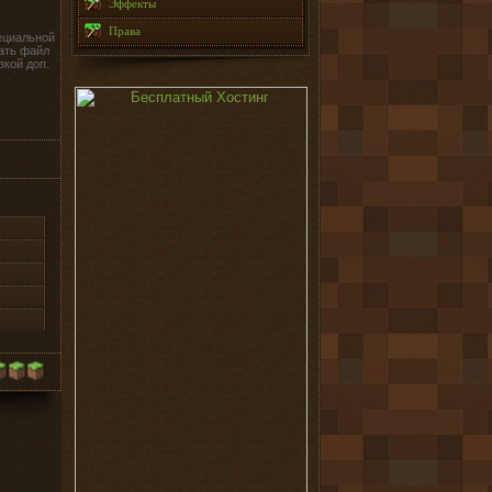
Эффекты
Права
ециальной
ать файл
зкой доп.