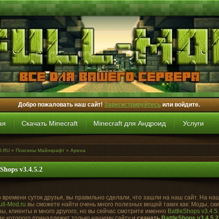
Добро пожаловать наш сайт!
Зарегистрируйтесь
или войдите.
ая
Скачать Minecraft
Minecraft для Андроид
Услуги
D.RU
»
Плагины Майнкрафт
»
Арена
eShops v3.4.5.2
 времени суток друзья, вы правильно сделали, что зашли на наш сайт. На на
ull-Mod.ru
вы сможете найти очень много полезных вещей таких как: Моды, ск
ы, клиенты и много другого, но вы сейчас смотрите именно
BattleShops v3.4.5
е которого принадлежит только нашему сайту и
скачать
BattleShops v3.4.5.2