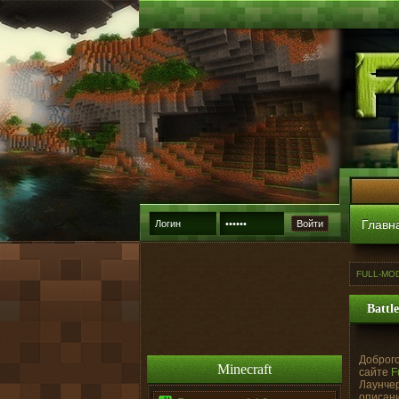
Главн
Войти
FULL-MO
Battl
Доброго
Minecraft
сайте
F
Лаунчер
описани