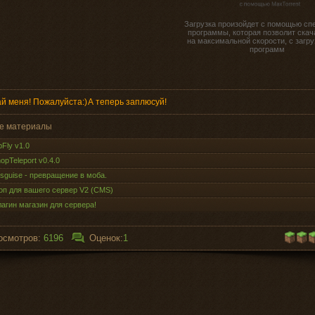
Загрузка произойдет с помощью сп
программы, которая позволит скач
на максимальной скорости, с загру
программ
й меня! Пожалуйста:)
А теперь заплюсуй!
е материалы
pFly v1.0
opTeleport v0.4.0
isguise - превращение в моба.
п для вашего сервер V2 (CMS)
агин магазин для сервера!
осмотров:
6196
Оценок:
1