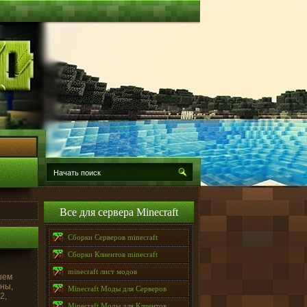
Все для сервера Minecraft
Сборки Серверов minecraft
Сборки Клиентов minecraft
minecraft лист модов
шем
ины,
Minecraft Моды для Серверов
.2
,
Minecraft Моды для Клиентов