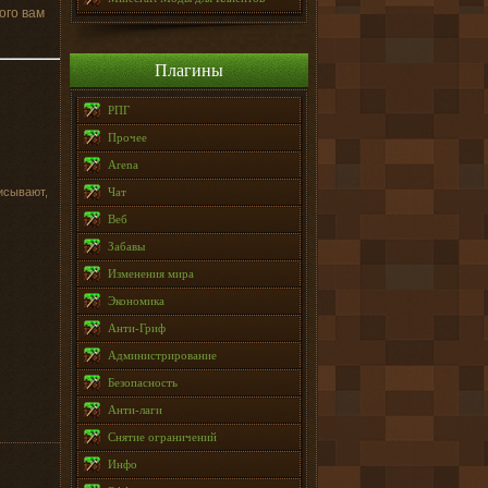
ого вам
Плагины
РПГ
Прочее
Arena
писывают,
Чат
Веб
Забавы
Изменения мира
Экономика
Анти-Гриф
Администрирование
Безопасность
Анти-лаги
Снятие ограничений
Инфо