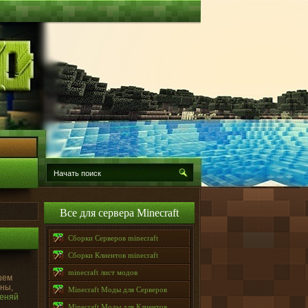
Все для сервера Minecraft
Сборки Серверов minecraft
Сборки Клиентов minecraft
minecraft лист модов
шем
ины,
Minecraft Моды для Серверов
Меняй
Minecraft Моды для Клиентов