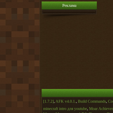
Реклама
[1.7.2]
,
AFK v4.0.1.
,
Build Commands
,
Co
minecraft intro для youtube
,
Moar Achieve