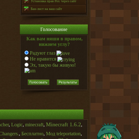
Установка прав Pex через сайт
Бан-лист на ваш сайт
Голосование
Как вам няши в правом,
нижнем углу?
Радуют глаз
Не нравится
Эх, такую бы живую!
Голосовать
Результаты
Minecraft 1.6.2
ncher
,
Logic
,
minecraft
,
,
Changers.
,
Бесплатно
,
Мод teleportation
,