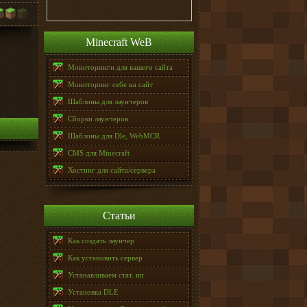
Minecraft WeB
Мониторинги для вашего сайта
Мониторинг себе на сайт
Шаблоны для лаунчеров
Сборки лаунчеров
Шаблоны для Dle, WebMCR
CMS для Minecraft
Хостинг для сайта/сервера
Статьи
Как создать лаунчер
Как установить сервер
Устанавливаем стат. ип
Установка DLE