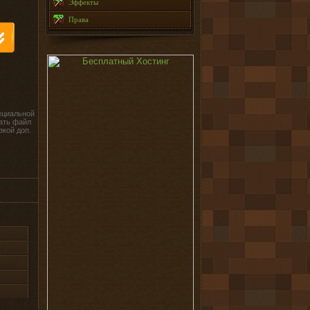
Эффекты
Права
ециальной
ать файл
зкой доп.