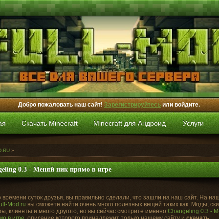
Добро пожаловать наш сайт!
Зарегистрируйтесь
или войдите.
ая
Скачать Minecraft
Minecraft для Андроид
Услуги
D.RU
»
eling 0.3 - Меняй ник прямо в игре
 времени суток друзья, вы правильно сделали, что зашли на наш сайт. На на
ull-Mod.ru
вы сможете найти очень много полезных вещей таких как: Моды, ск
ы, клиенты и много другого, но вы сейчас смотрите именно
Changeling 0.3 - 
мо в игре
, описание которого принадлежит только нашему сайту и
скачать