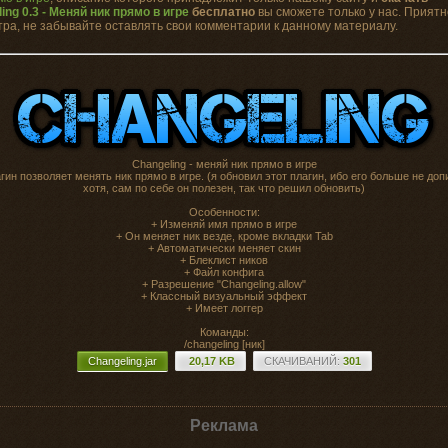
ing 0.3 - Меняй ник прямо в игре
бесплатно
вы сможете только у нас. Приятн
ра, не забывайте оставлять свои комментарии к данному материалу.
Changeling - меняй ник прямо в игре
гин позволяет менять ник прямо в игре. (я обновил этот плагин, ибо его больше не до
хотя, сам по себе он полезен, так что решил обновить)
Особенности:
+ Изменяй имя прямо в игре
+ Он меняет ник везде, кроме вкладки Tab
+ Автоматически меняет скин
+ Блеклист ников
+ Файл конфига
+ Разрешение "Changeling.allow"
+ Классный визуальный эффект
+ Имеет логгер
Команды:
/changeling [ник]
Changeling.jar
20,17 KB
CКАЧИВАНИЙ:
301
Реклама