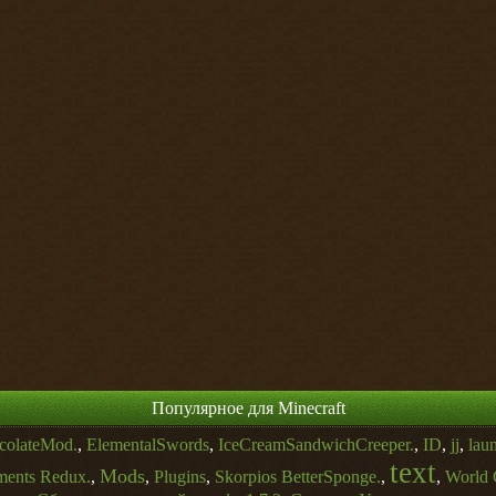
Популярное для Minecraft
colateMod.
,
ElementalSwords
,
IceCreamSandwichCreeper.
,
ID
,
jj
,
lau
text
Mods
ments Redux.
,
,
Plugins
,
Skorpios BetterSponge.
,
,
World 