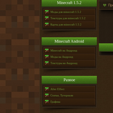
Minecraft 1.5.2
Пр
Моды для minecraft 1.5.2
Текстуры для minecraft 1.5.2
Карты для minecraft 1.5.2
Minecraft Android
Minecraft на Андроид
Моды на Андроид
Текстуры на Андроид
Разное
After Effect
Статьи, Туториали
Графика