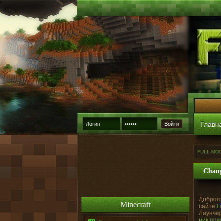
Главн
Войти
FULL-MO
Chang
Доброго
Minecraft
сайте
F
Лаунчер
ник пря