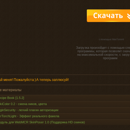
Загрузка произойдет с помощью сп
программы, которая позволит скач
на максимальной скорости, с загру
программ
й меня! Пожалуйста:)
А теперь заплюсуй!
е материалы
cipe Book [1.5.2]
kiColor 0.2 - смена ников, цвета
ginSecurity - легкий плагин авторизации
rTorchLight - Эффект реального факела
дуль для WebMCR SkinPoser 1.0 (Поддержка HD скинов)