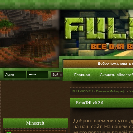
Добро пожаловать 
Главная
Скачать Minecraf
Войти
FULL-MOD.RU
»
Плагины Майнкрафт
»
Ча
EchoTell v0.2.0
Доброго времени суток д
Minecraft
на наш сайт. На нашем 
много полезных вещей та