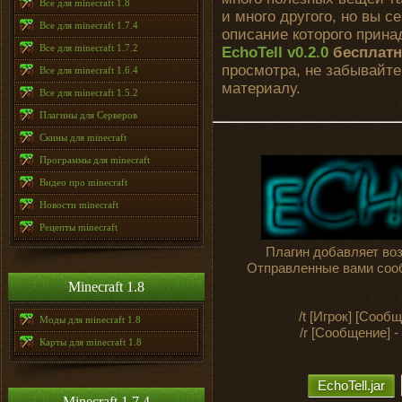
Все для minecraft 1.8
и много другого, но вы 
Все для minecraft 1.7.4
описание которого прин
Все для minecraft 1.7.2
EchoTell v0.2.0
бесплатн
просмотра, не забывайте
Все для minecraft 1.6.4
материалу.
Все для minecraft 1.5.2
Плагины для Серверов
Скины для minecraft
Программы для minecraft
Видео про minecraft
Новости minecraft
Рецепты minecraft
Плагин добавляет во
Отправленные вами сооб
Minecraft 1.8
/t [Игрок] [Сооб
Моды для minecraft 1.8
/r [Сообщение] 
Карты для minecraft 1.8
EchoTell.jar
Minecraft 1.7.4