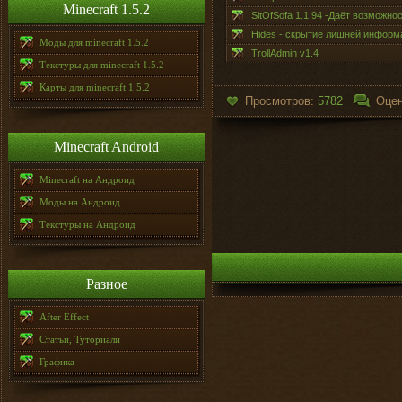
Minecraft 1.5.2
SitOfSofa 1.1.94 -Даёт возможно
Hides - скрытие лишней информ
Моды для minecraft 1.5.2
TrollAdmin v1.4
Текстуры для minecraft 1.5.2
Карты для minecraft 1.5.2
Просмотров:
5782
Оцен
Minecraft Android
Minecraft на Андроид
Моды на Андроид
Текстуры на Андроид
Разное
After Effect
Статьи, Туториали
Графика