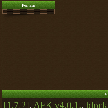
Реклама
По
[1.7.2]
,
AFK v4.0.1.
,
block