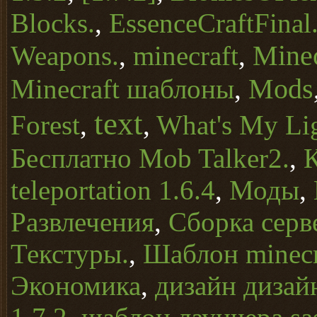
Blocks.
,
EssenceCraftFinal
Minec
Weapons.
,
minecraft
,
Mods
Minecraft шаблоны
,
text
Forest
,
,
What's My Li
Бесплатно Mob Talker2.
,
teleportation 1.6.4
,
Моды
,
Развлечения
,
Сборка серв
Текстуры.
,
Шаблон minecra
Экономика
,
дизайн дизай