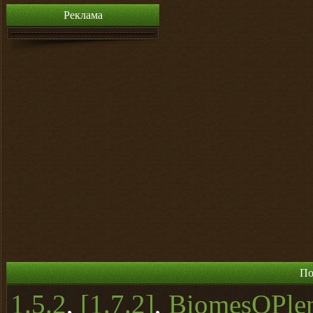
Реклама
По
1.5.2
,
[1.7.2]
,
BiomesOPle