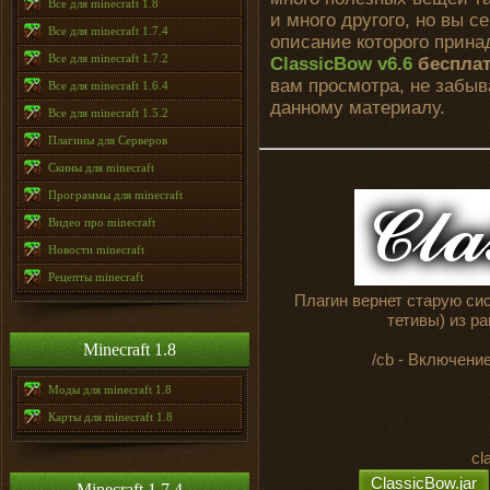
Все для minecraft 1.8
и много другого, но вы 
Все для minecraft 1.7.4
описание которого прин
Все для minecraft 1.7.2
ClassicBow v6.6
беспла
вам просмотра, не забыв
Все для minecraft 1.6.4
данному материалу.
Все для minecraft 1.5.2
Плагины для Серверов
Скины для minecraft
Программы для minecraft
Видео про minecraft
Новости minecraft
Рецепты minecraft
Плагин вернет старую си
тетивы) из ра
Minecraft 1.8
/cb - Включени
Моды для minecraft 1.8
Карты для minecraft 1.8
cl
ClassicBow.jar
Minecraft 1.7.4