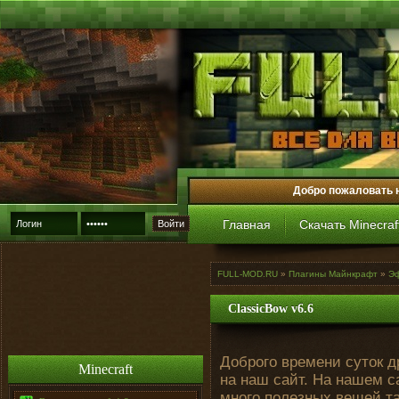
Добро пожаловать 
Главная
Скачать Minecraf
Войти
FULL-MOD.RU
»
Плагины Майнкрафт
»
Э
ClassicBow v6.6
Доброго времени суток д
Minecraft
на наш сайт. На нашем 
много полезных вещей та