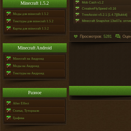
Minecraft 1.5.2
Mob Cash v1.2
CreativeFlySpeed v0.16
Моды для minecraft 1.5.2
TreeAssist v5.2.1 [1.4.7][Bukkit]
Minecraft Snapshot 13w07a: оп
Текстуры для minecraft 1.5.2
Карты для minecraft 1.5.2
Просмотров:
5281
Оцен
Minecraft Android
Minecraft на Андроид
Моды на Андроид
Текстуры на Андроид
Разное
After Effect
Статьи, Туториали
Графика