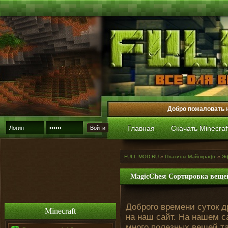
Добро пожаловать 
Главная
Скачать Minecraf
Войти
FULL-MOD.RU
»
Плагины Майнкрафт
»
Э
MagicChest Сортировка вещей
Доброго времени суток д
Minecraft
на наш сайт. На нашем 
много полезных вещей та