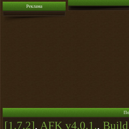
Реклама
По
[1.7.2]
,
AFK v4.0.1.
,
Buil