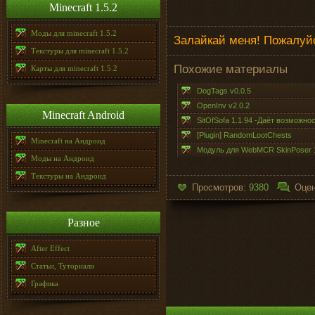
Minecraft 1.5.2
Моды для minecraft 1.5.2
Залайкай меня! Пожалуйс
Текстуры для minecraft 1.5.2
Похожие материалы
Карты для minecraft 1.5.2
DogTags v0.0.5
OpenInv v2.0.2
Minecraft Android
SitOfSofa 1.1.94 -Даёт возможно
[Plugin] RandomLootChests
Minecraft на Андроид
Модуль для WebMCR SkinPoser 1
Моды на Андроид
Текстуры на Андроид
Просмотров:
9380
Оцен
Разное
After Effect
Статьи, Туториали
Графика