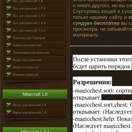
Все для minecraft 1.8
и много другого, но вы 
Все для minecraft 1.7.4
Сортировка вещей в сун
Все для minecraft 1.7.2
только нашему сайту и
с
сундуке
бесплатно
вы см
Все для minecraft 1.6.4
просмотра, не забывайте
Все для minecraft 1.5.2
материалу.
Плагины для Серверов
Скины для minecraft
Программы для minecraft
После установки этого
Видео про minecraft
будет царить порядок.
Новости minecraft
Рецепты minecraft
Разрешения:
-magicchest.sort: сорт
Minecraft 1.8
открывает.
-magicchest.sort.chest
Моды для minecraft 1.8
открывает. (Наследует 
Карты для minecraft 1.8
-magicchest.help: Пок
(Наследует magicchest.
Minecraft 1.7.4