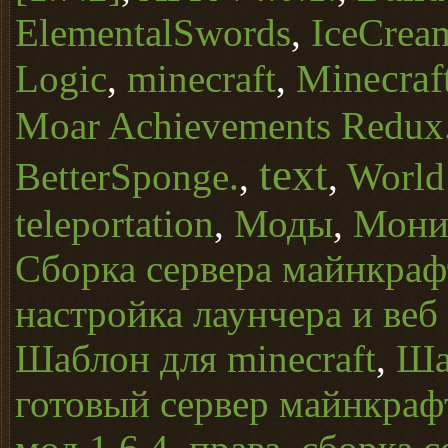
ElementalSwords
,
IceCrea
Minecraft
Logic
,
minecraft
,
Moar Achievements Redux
text
BetterSponge.
,
,
World
teleportation
,
Моды
,
Монит
Сборка сервера майнкрафт
настройка лаунчера и веб
Шаблон для minecraft
,
Ша
готовый сервер майнкраф