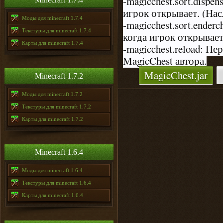
-magicchest.sort.dispe
игрок открывает. (Насл
Моды для minecraft 1.7.4
-magicchest.sort.ender
Текстуры для minecraft 1.7.4
когда игрок открывает.
Карты для minecraft 1.7.4
-magicchest.reload: П
MagicChest автора.
MagicChest.jar
Minecraft 1.7.2
Моды для minecraft 1.7.2
Текстуры для minecraft 1.7.2
Карты для minecraft 1.7.2
Minecraft 1.6.4
Моды для minecraft 1.6.4
Текстуры для minecraft 1.6.4
Карты для minecraft 1.6.4