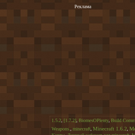
Реклама
1.5.2
,
[1.7.2]
,
BiomesOPlenty
,
Build Comm
Minecraft 1.6.2
M
Weapons.
,
minecraft
,
,