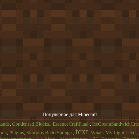
Популярное для Minecraft
ands
,
Condensed Blocks.
,
EssenceCraftFinal.
,
IceCreamSandwichCree
text
ods
,
Plugins
,
Skorpios BetterSponge.
,
,
What's My Light Level
,