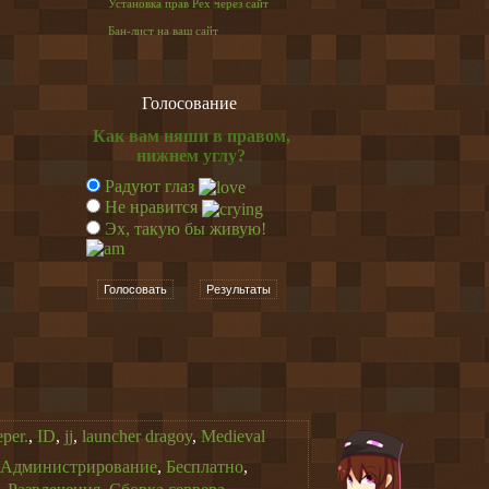
Установка прав Pex через сайт
Бан-лист на ваш сайт
Голосование
Как вам няши в правом,
нижнем углу?
Радуют глаз
Не нравится
Эх, такую бы живую!
Голосовать
Результаты
per.
,
ID
,
jj
,
launcher dragoy
,
Medieval
Администрирование
,
Бесплатно
,