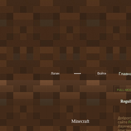
Главн
Войти
FULL-MO
Regul
Доброго
Minecraft
сайте
F
Лаунчер
описани