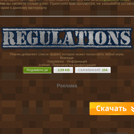
тно
вы сможете только у нас. Приятного вам просмотра, не забывайте оставл
арии к данному материалу.
Плагин добавляет список правил, которые может посмотреть любой игрок.
Команда:
/regulations - Информация
/rreload - Перезагрузка конфигурации
Regulations.jar
2,59 KB
CКАЧИВАНИЙ:
154
Реклама