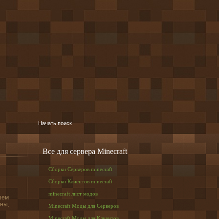
Все для сервера Minecraft
Сборки Серверов minecraft
Сборки Клиентов minecraft
minecraft лист модов
шем
ины,
Minecraft Моды для Серверов
Minecraft Моды для Клиентов