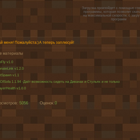
Загрузка произойдет с помощью сп
программы, которая позволит скач
на максимальной скорости, с загру
программ
й меня! Пожалуйста:)
А теперь заплюсуй!
е материалы
pFly v1.0
nateLink v1.2.0
tSpawn v1.1
tOfSofa 1.1.94 -Даёт возможность сидеть на Диванах и Стульях и не только
ayerHealth v1.0.0
осмотров:
5056
Оценок:
0