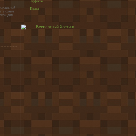
Эффекты
ециальной
Права
ать файл
зкой доп.