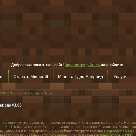
Добро пожаловать наш сайт!
Зарегистрируйтесь
или войдите.
ая
Скачать Minecraft
Minecraft для Андроид
Услуги
D.RU
»
Плагины Майнкрафт
»
Инфо
ations v3.03
 времени суток друзья, вы правильно сделали, что зашли на наш сайт. На на
ull-Mod.ru
вы сможете найти очень много полезных вещей таких как: Моды, ск
ы, клиенты и много другого, но вы сейчас смотрите именно
Regulations v3.03
,
е которого принадлежит только нашему сайту и
скачать
Regulations v3.03