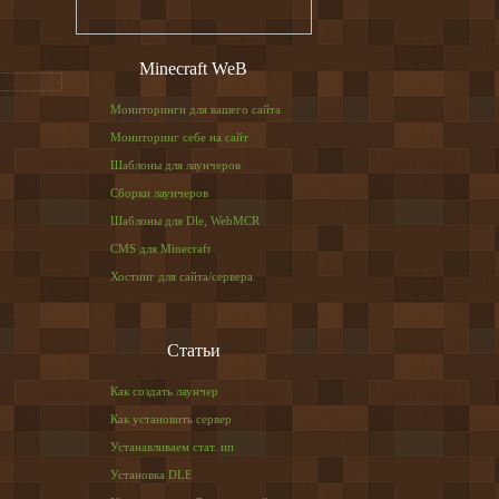
Minecraft WeB
Мониторинги для вашего сайта
Мониторинг себе на сайт
Шаблоны для лаунчеров
Сборки лаунчеров
Шаблоны для Dle, WebMCR
CMS для Minecraft
Хостинг для сайта/сервера
Статьи
Как создать лаунчер
Как установить сервер
Устанавливаем стат. ип
Установка DLE