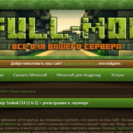
Добро пожаловать наш сайт!
Зарегистрируйтесь
или войдите.
ая
Скачать Minecraft
Minecraft для Андроид
Услуги
D.RU
»
Сборки лаунчеров
ер Sashok724 [1.6.2] + регистрация в лаунчере
 времени суток друзья, вы правильно сделали, что зашли на наш сайт. На на
ull-Mod.ru
вы сможете найти очень много полезных вещей таких как: Моды, ск
ы, клиенты и много другого, но вы сейчас смотрите именно
Лаунчер Sashok724
трация в лаунчере
, описание которого принадлежит только нашему сайту и
ск