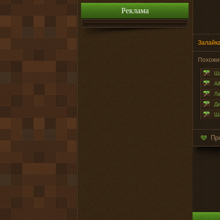
Реклама
Залайка
Похожи
Ша
Ai
Ла
Ди
Ша
Пр