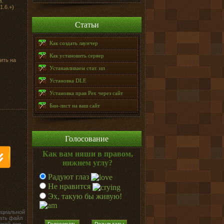
в.
1.6.+)
Статьи
Как создать лаунчер
Как установить сервер
ить на
Устанавливаем стат. ип
Установка DLE
Установка прав Pex через сайт
Бан-лист на ваш сайт
Голосование
Как вам няши в правом,
нижнем углу?
Радуют глаз
Не нравится
Эх, такую бы живую!
ециальной
ать файл
Голосовать
Результаты