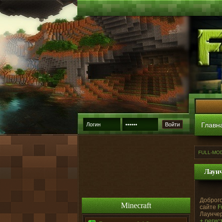
Главн
Войти
FULL-MO
Лаунч
Доброго
Minecraft
сайте
F
Лаунчер
+ регис