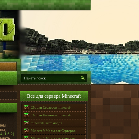
Все для сервера Minecraft
Сборки Серверов minecraft
Сборки Клиентов minecraft
minecraft лист модов
шем
ины,
Minecraft Моды для Серверов
 [1.6.2]
ачать
Minecraft Моды для Клиентов