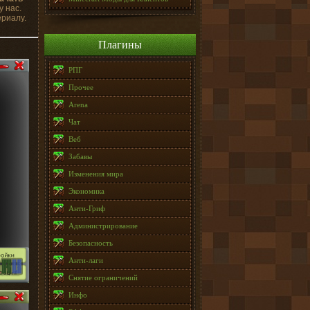
у нас.
ериалу.
Плагины
РПГ
Прочее
Arena
Чат
Веб
Забавы
Изменения мира
Экономика
Анти-Гриф
Администрирование
Безопасность
Анти-лаги
Снятие ограничений
Инфо