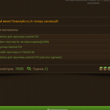
на максимальной скорости, с загру
программ
й меня! Пожалуйста:)
А теперь заплюсуй!
е материалы
блон для лаунчера sashok724
flaxe лаунчер by aicon[исходники][JAVA]
унчер Sashok724
зайн лаунчера от HardCraft
блон для лаунчера sashok724 (уже все зделано)
осмотров:
78085
Оценок:
21
Комментарии