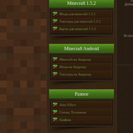
c
Minecraft 1.5.2
Добав
Моды для minecraft 1.5.2
Текстуры для minecraft 1.5.2
Карты для minecraft 1.5.2
Встро
Minecraft Android
Minecraft на Андроид
Моды на Андроид
Текстуры на Андроид
Разное
After Effect
Статьи, Туториали
Графика