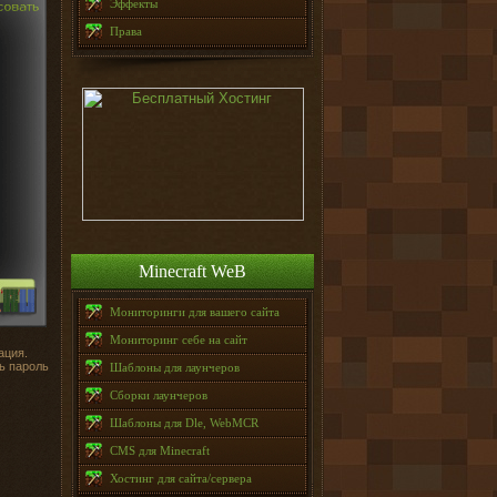
Эффекты
Права
Minecraft WeB
Мониторинги для вашего сайта
Мониторинг себе на сайт
ация.
ть пароль
Шаблоны для лаунчеров
Сборки лаунчеров
Шаблоны для Dle, WebMCR
CMS для Minecraft
Хостинг для сайта/сервера