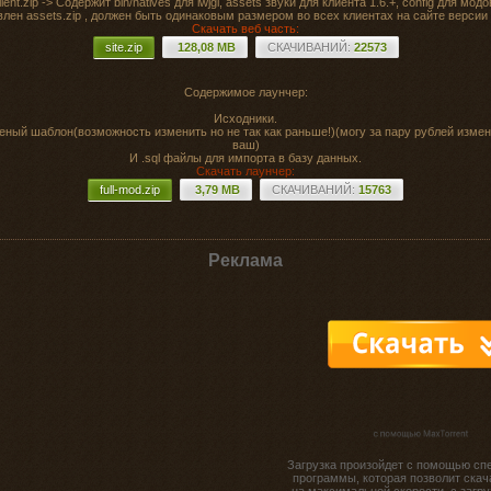
lient.zip -> Содержит bin/natives для lwjgl, assets звуки для клиента 1.6.+, config для модо
лен assets.zip , должен быть одинаковым размером во всех клиентах на сайте версии 
Скачать веб часть:
site.zip
128,08 MB
CКАЧИВАНИЙ:
22573
Содержимое лаунчер:
Исходники.
еный шаблон(возможность изменить но не так как раньше!)(могу за пару рублей измен
ваш)
И .sql файлы для импорта в базу данных.
Скачать лаунчер:
full-mod.zip
3,79 MB
CКАЧИВАНИЙ:
15763
Реклама
Загрузка произойдет с помощью сп
программы, которая позволит скач