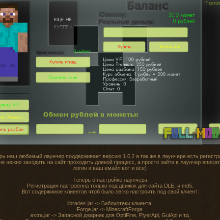
рь наш любимый лаунчер поддерживает версию 1.6.2 а так же в лаунчере есть регистр
не нежно заходить на сайт проходить длиной процесс, а просто зайти в лаунчер вписа
логин и ваш емайл вот и все)
Теперь о настройке лаунчера
Регистрация настроенна только под движок для сайта DLE, и md5.
Вот содержимое клиентов чтоб было легко настроить под свой клиент:
libraries.jar -> Библиотеки клиента.
Forge.jar -> MinecraftForge.
extra.jar -> Запасной джарник для OptiFine, PlyerApi, GuiApi и тд.