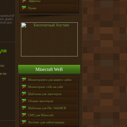
Эффекты
Права
ециальной
ать файл
зкой доп.
для
 по
Minecraft WeB
и не
Мониторинги для вашего сайта
Мониторинг себе на сайт
Шаблоны для лаунчеров
Сборки лаунчеров
Шаблоны для Dle, WebMCR
CMS для Minecraft
Хостинг для сайта/сервера