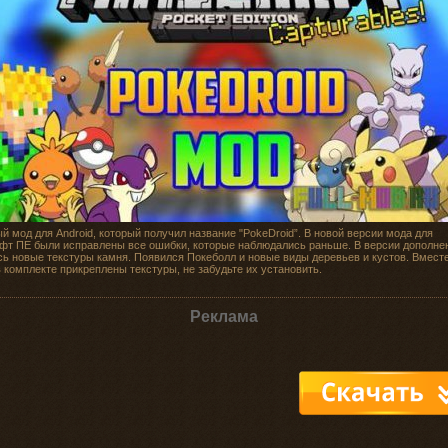
й мод для Android, который получил название "PokeDroid”. В новой версии мода для
фт ПЕ были исправлены все ошибки, которые наблюдались раньше. В версии дополнен
ь новые текстуры камня. Появился Покеболл и новые виды деревьев и кустов. Вместе
 комплекте прикреплены текстуры, не забудьте их установить.
Реклама