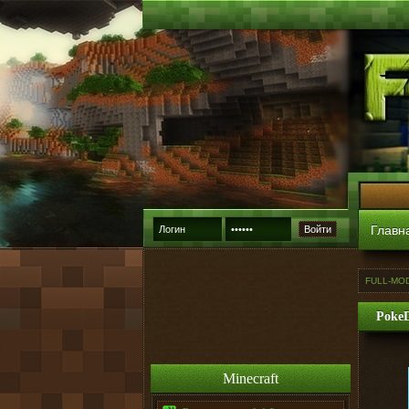
Главн
Войти
FULL-MO
PokeD
Minecraft