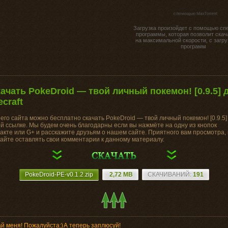
Загрузка произойдет с помощью сп
программы, которая позволит скач
на максимальной скорости, с загру
программ
качать PokeDroid — твой личный покемон! [0.9.5] 
ecraft
его сайта можно бесплатно скачать PokeDroid — твой личный покемон! [0.9.5]
й ссылке. Мы будем очень благодарны если вы нажмёте на одну из кнопок
акте или G+ и расскажите друзьям о нашем сайте. Приятного вам просмотра, 
айте оставлять свои комментарии к данному материалу.
PokeDroid-PE-v0.1.2.zip
2,72 MB
CКАЧИВАНИЙ:
191
й меня! Пожалуйста:)
А теперь заплюсуй!