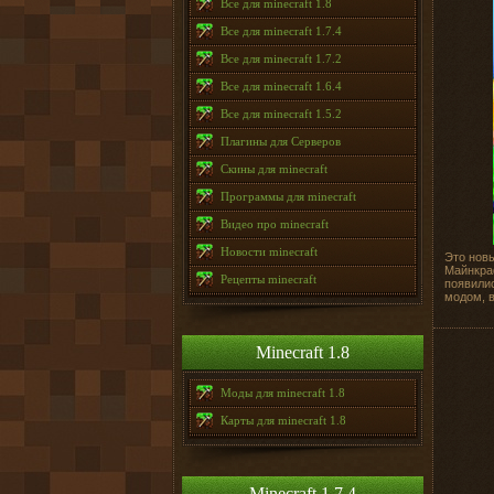
Все для minecraft 1.8
Все для minecraft 1.7.4
Все для minecraft 1.7.2
Все для minecraft 1.6.4
Все для minecraft 1.5.2
Плагины для Серверов
Скины для minecraft
Программы для minecraft
Видео про minecraft
Новости minecraft
Это новы
Майнкра
Рецепты minecraft
появилис
модом, в
Minecraft 1.8
Моды для minecraft 1.8
Карты для minecraft 1.8
Minecraft 1.7.4