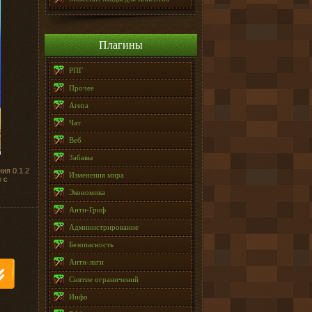
Плагины
РПГ
Прочее
Arena
Чат
Веб
Забавы
ия 0.1.2
Изменения мира
 с
Экономика
Анти-Гриф
Администрирование
Безопасность
Анти-лаги
Снятие ограничений
Инфо