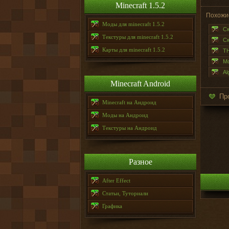
Minecraft 1.5.2
Похожи
Моды для minecraft 1.5.2
Ск
Текстуры для minecraft 1.5.2
Ск
Карты для minecraft 1.5.2
TH
Mo
Al
Minecraft Android
Пр
Minecraft на Андроид
Моды на Андроид
Текстуры на Андроид
Разное
After Effect
Статьи, Туториали
Графика