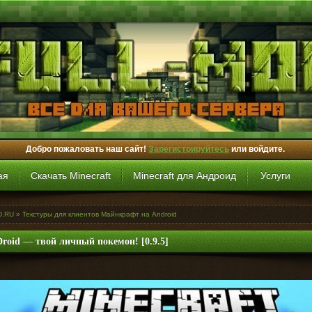
Добро пожаловать наш сайт!
Зарегистрируйтесь
или войдите.
ая
Скачать Minecraft
Minecraft для Андроид
Услуги
D.RU
»
Текстуры для клиентов Майнкрафт на Android
roid — твой личный покемон! [0.9.5]