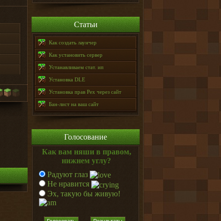
Статьи
Как создать лаунчер
Как установить сервер
Устанавливаем стат. ип
Установка DLE
Установка прав Pex через сайт
Бан-лист на ваш сайт
Голосование
Как вам няши в правом,
нижнем углу?
Радуют глаз
Не нравится
Эх, такую бы живую!
Голосовать
Результаты