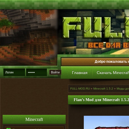
Добро пожаловать 
Главная
Скачать Minecraf
Войти
FULL-MOD.RU
»
Minecraft 1.5.2
»
Моды для
Flan’s Mod для Minecraft 1.5.
Minecraft