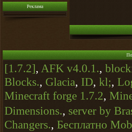
Реклама
По
[1.7.2]
,
AFK v4.0.1.
,
block
Blocks.
,
Glacia
,
ID
,
kl;
,
Lo
Minecraft forge 1.7.2
,
Mine
Dimensions.
,
server by Bra
Changers.
,
Бесплатно Mob 