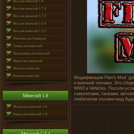
Все для minecraft 1.8
Все для minecraft 1.7.4
Все для minecraft 1.7.2
Все для minecraft 1.6.4
Все для minecraft 1.5.2
Плагины для Серверов
Скины для minecraft
Программы для minecraft
Видео про minecraft
Новости minecraft
Рецепты minecraft
Модификация Flan’s Mod до
и военной техники. Это сбор
WW2 и Vehicles. Посоле уст
самолетами, танками, автом
Minecraft 1.8
любителям техники мод буде
Моды для minecraft 1.8
Карты для minecraft 1.8
Minecraft 1.7.4