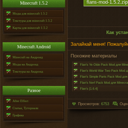
flans-mod-1.5.2.zip
Minecraft 1.5.2
Моды для minecraft 1.5.2
Текстуры для minecraft 1.5.2
Карты для minecraft 1.5.2
Как уста
Залайкай меня! Пожалуйс
Minecraft Android
Похожие материалы
Minecraft на Андроид
Моды на Андроид
Flan's Ye Olde Pack Mod для Minec
Flan's World War Two Pack Mod дл
Текстуры на Андроид
Flan's Simple Parts Pack Mod для 
Flan's Nerf Pack Mod для Minecraf
Flan’s [1.6.4]
Разное
After Effect
Просмотров:
6753
Оцен
Статьи, Туториали
Графика