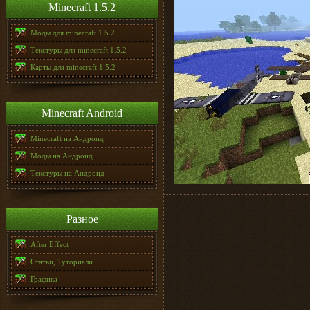
Minecraft 1.5.2
Моды для minecraft 1.5.2
Текстуры для minecraft 1.5.2
Карты для minecraft 1.5.2
Minecraft Android
Minecraft на Андроид
Моды на Андроид
Текстуры на Андроид
Разное
After Effect
Статьи, Туториали
Графика