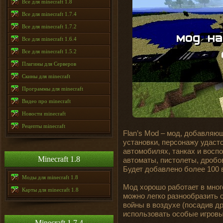
Все для minecraft 1.8
Все для minecraft 1.7.4
Все для minecraft 1.7.2
Все для minecraft 1.6.4
Все для minecraft 1.5.2
Плагины для Серверов
Скины для minecraft
Программы для minecraft
Видео про minecraft
Новости minecraft
Рецепты minecraft
Flan’s Mod – мод, добавляющ
установки, персонажу удастс
автомобилях, танках и восп
Minecraft 1.8
автоматы, пистолеты, дробови
Будет добавлено более 100 
Моды для minecraft 1.8
Мод хорошо работает в мног
Карты для minecraft 1.8
можно легко разнообразить 
войны в воздухе (посадив др
использовать особые игров
Minecraft 1.7.4