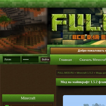
Добро пожаловать 
Главная
Скачать Minecraf
Войти
FULL-MOD.RU
»
Minecraft 1.5.2
»
Моды для
Мод на майнкрафт 1.5.2 флан
Minecraft