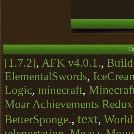
По
[1.7.2]
,
AFK v4.0.1.
,
Buil
ElementalSwords
,
IceCrea
Minecraft
Logic
,
minecraft
,
Moar Achievements Redux
text
BetterSponge.
,
,
World
teleportation
,
Моды
,
Монит